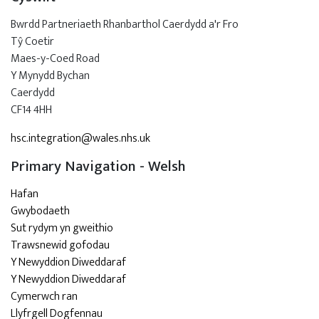
Bwrdd Partneriaeth Rhanbarthol Caerdydd a'r Fro
Tŷ Coetir
Maes-y-Coed Road
Y Mynydd Bychan
Caerdydd
CF14 4HH
hsc.integration@wales.nhs.uk
Primary Navigation - Welsh
Hafan
Gwybodaeth
Sut rydym yn gweithio
Trawsnewid gofodau
Y Newyddion Diweddaraf
Y Newyddion Diweddaraf
Cymerwch ran
Llyfrgell Dogfennau