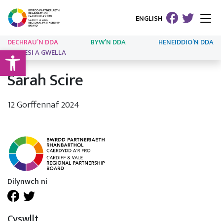
ENGLISH
DECHRAU’N DDA
BYW’N DDA
HENEIDDIO’N DDA
Open toolbar
ARLOESI A GWELLA
Sarah Scire
12 Gorffennaf 2024
Dilynwch ni
Cyswllt