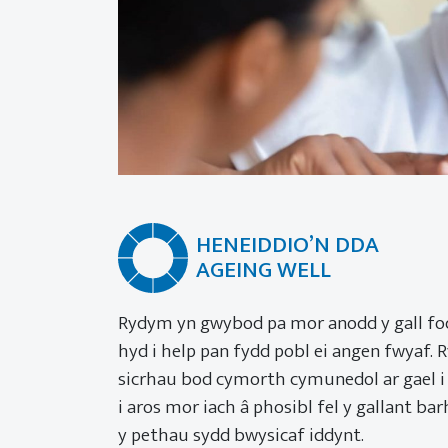
HENEIDDIO’N DDA
AGEING WELL
Rydym yn gwybod pa mor anodd y gall fod
hyd i help pan fydd pobl ei angen fwyaf.
sicrhau bod cymorth cymunedol ar gael i
i aros mor iach â phosibl fel y gallant ba
y pethau sydd bwysicaf iddynt.