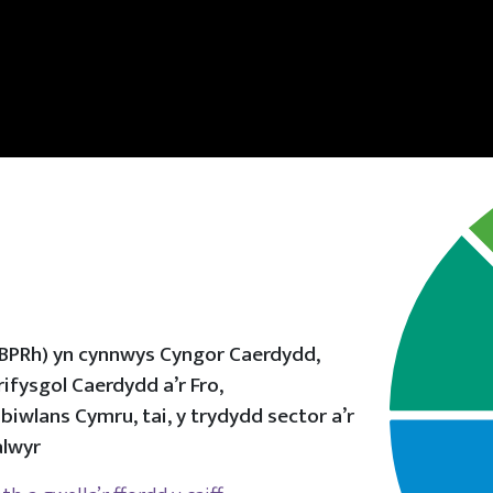
(BPRh) yn cynnwys Cyngor Caerdydd,
fysgol Caerdydd a’r Fro,
wlans Cymru, tai, y trydydd sector a’r
alwyr