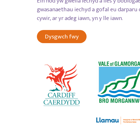
Ein nod yw gwella iechyd a lles y boblogaet
gwasanaethau iechyd a gofal eu darparu 
cywir, ar yr adeg iawn, yn y lle iawn.
Dysgwch fwy