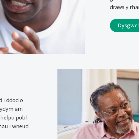
draws y rh
Dysgwc
 i ddod o
 Rydym am
 helpu pobl
rhau i wneud