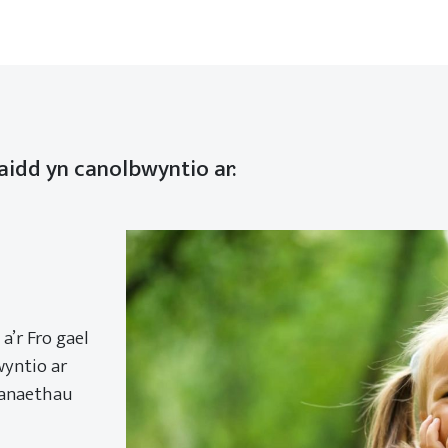
aidd yn canolbwyntio ar:
’r Fro gael
wyntio ar
sanaethau