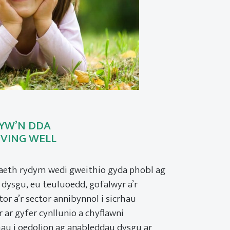
YW’N DDA
IVING WELL
iaeth rydym wedi gweithio gyda phobl ag
dysgu, eu teuluoedd, gofalwyr a’r
or a’r sector annibynnol i sicrhau
ir ar gyfer cynllunio a chyflawni
u i oedolion ag anableddau dysgu ar