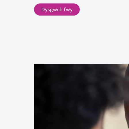
Dysgwch fwy