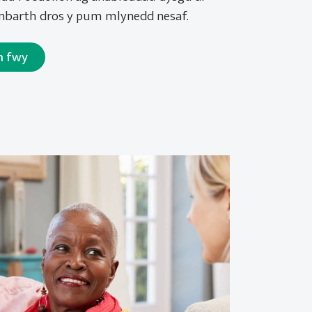
anbarth dros y pum mlynedd nesaf.
h fwy