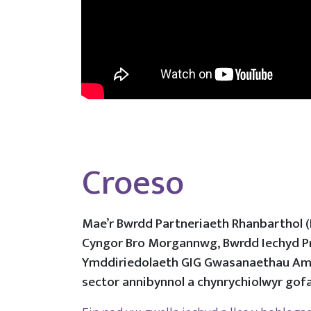
Croeso
Mae’r Bwrdd Partneriaeth Rhanbarthol 
Cyngor Bro Morgannwg, Bwrdd Iechyd Pri
Ymddiriedolaeth GIG Gwasanaethau Ambi
sector annibynnol a chynrychiolwyr gof