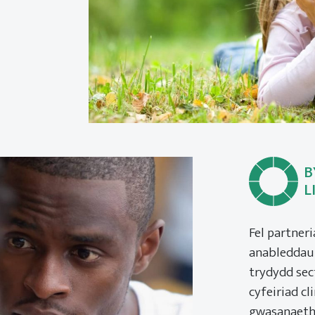
B
L
Fel partner
anableddau 
trydydd sect
cyfeiriad cl
gwasanaetha