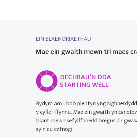
EIN BLAENORIAETHAU
Mae ein gwaith mewn tri maes cr
DECHRAU’N DDA
STARTING WELL
Rydym am i bob plentyn yng Nghaerdydd a
y cyfle i ffynnu. Mae ein gwaith yn canolb
blant mewn sefyllfaoedd bregus a’r gwa
sy’n eu cefnogi