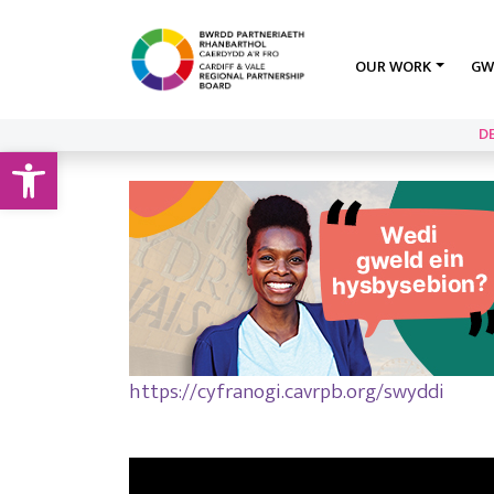
OUR WORK
GW
D
Open toolbar
https://cyfranogi.cavrpb.org/swyddi