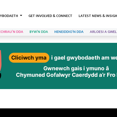
YBODAETH
GET INVOLVED & CONNECT
LATEST NEWS & INSIG
ECHRAU’N DDA
BYW’N DDA
HENEIDDIO’N DDA
ARLOESI A GWEL