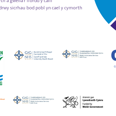
h a gwella’r ffordd y caiff
drwy sicrhau bod pobl yn cael y cymorth