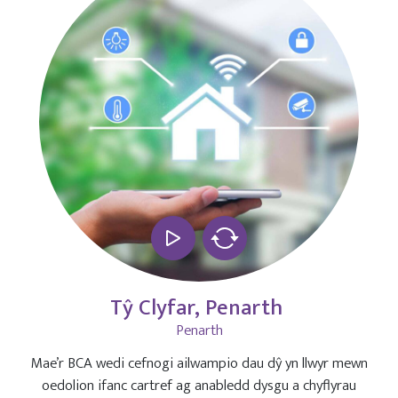
Tŷ Clyfar, Penarth
Penarth
Mae’r BCA wedi cefnogi ailwampio dau dŷ yn llwyr mewn
oedolion ifanc cartref ag anabledd dysgu a chyflyrau