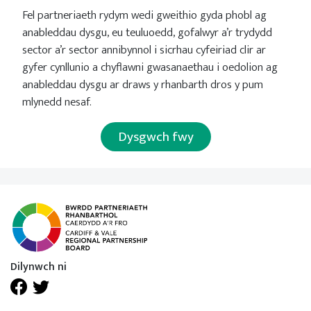
Fel partneriaeth rydym wedi gweithio gyda phobl ag
anableddau dysgu, eu teuluoedd, gofalwyr a’r trydydd
sector a’r sector annibynnol i sicrhau cyfeiriad clir ar
gyfer cynllunio a chyflawni gwasanaethau i oedolion ag
anableddau dysgu ar draws y rhanbarth dros y pum
mlynedd nesaf.
Dysgwch fwy
Dilynwch ni