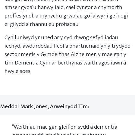
amser gyda’u hanwyliaid, cael cyngor a chymorth
proffesiynol, a mynychu grwpiau gofalwyr i gefnogi
ei gilydd a rhannu eu profiadau.
Cynlluniwyd yr uned ar y cyd rhwng sefydliadau
iechyd, awdurdodau lleol a phartneriaid yn y trydydd
sector megis y Gymdeithas Alzheimer, y mae gan y
tîm Dementia Cynnar berthynas waith agos iawn â
hwy eisoes.
Meddai Mark Jones, Arweinydd Tîm:
“Weithiau mae gan gleifion sydd â dementia