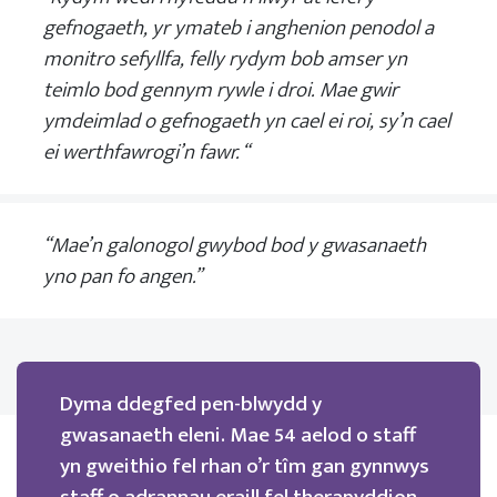
gefnogaeth, yr ymateb i anghenion penodol a
monitro sefyllfa, felly rydym bob amser yn
teimlo bod gennym rywle i droi. Mae gwir
ymdeimlad o gefnogaeth yn cael ei roi, sy’n cael
ei werthfawrogi’n fawr. “
“Mae’n galonogol gwybod bod y gwasanaeth
yno pan fo angen.”
Dyma ddegfed pen-blwydd y
gwasanaeth eleni. Mae 54 aelod o staff
yn gweithio fel rhan o’r tîm gan gynnwys
staff o adrannau eraill fel therapyddion