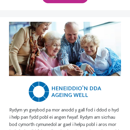
HENEIDDIO’N DDA
AGEING WELL
Rydym yn gwybod pa mor anodd y gall fod i ddod o hyd
i help pan fydd pobl ei angen fwyaf. Rydym am sicrhau
bod cymorth cymunedol ar gael i helpu pobl i aros mor