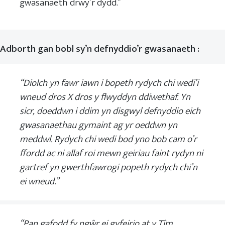
gwasanaeth drwy’r dydd.”
Adborth gan bobl sy’n defnyddio’r gwasanaeth
:
“Diolch yn fawr iawn i bopeth rydych chi wedi’i
wneud dros X dros y flwyddyn ddiwethaf. Yn
sicr, doeddwn i ddim yn disgwyl defnyddio eich
gwasanaethau gymaint ag yr oeddwn yn
meddwl. Rydych chi wedi bod yno bob cam o’r
ffordd ac ni allaf roi mewn geiriau faint rydyn ni
gartref yn gwerthfawrogi popeth rydych chi’n
ei wneud.”
“Pan gafodd fy ngŵr ei gyfeirio at y Tîm