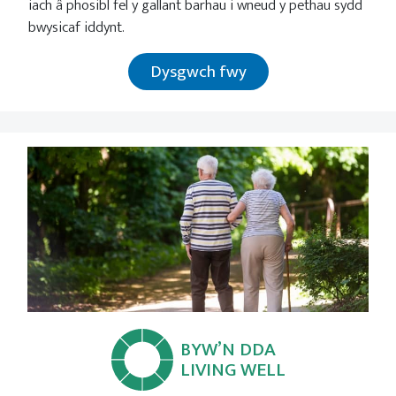
iach â phosibl fel y gallant barhau i wneud y pethau sydd
bwysicaf iddynt.
Dysgwch fwy
BYW’N DDA
LIVING WELL