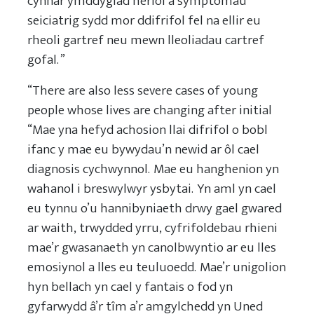
cynnar ymddygiad heriol a symptomau
seiciatrig sydd mor ddifrifol fel na ellir eu
rheoli gartref neu mewn lleoliadau cartref
gofal. ”
“There are also less severe cases of young
people whose lives are changing after initial
“Mae yna hefyd achosion llai difrifol o bobl
ifanc y mae eu bywydau’n newid ar ôl cael
diagnosis cychwynnol. Mae eu hanghenion yn
wahanol i breswylwyr ysbytai. Yn aml yn cael
eu tynnu o’u hannibyniaeth drwy gael gwared
ar waith, trwydded yrru, cyfrifoldebau rhieni
mae’r gwasanaeth yn canolbwyntio ar eu lles
emosiynol a lles eu teuluoedd. Mae’r unigolion
hyn bellach yn cael y fantais o fod yn
gyfarwydd â’r tîm a’r amgylchedd yn Uned