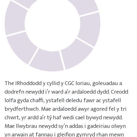
The IRhoddodd y cyllid y CGC loriau, goleuadau a
dodrefn newydd i’r ward a’r ardaloedd dydd. Creodd
lolfa gyda chaffi, ystafell deledu fawr ac ystafell
brydferthwch. Mae ardaloedd awyr agored fel y tri
chwrt, yr ardd a’r tŷ haf wedi cael bywyd newydd.
Mae llwybrau newydd sy’n addas i gadeiriau olwyn
yn arwain at fannau i gleifion gymryd rhan mewn