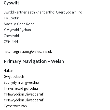
Cyswllt
Bwrdd Partneriaeth Rhanbarthol Caerdydd a'r Fro
Tŷ Coetir
Maes-y-Coed Road
Y Mynydd Bychan
Caerdydd
CF14 4HH
hsc.integration@wales.nhs.uk
Primary Navigation - Welsh
Hafan
Gwybodaeth
Sut rydym yn gweithio
Trawsnewid gofodau
Y Newyddion Diweddaraf
Y Newyddion Diweddaraf
Cymerwch ran