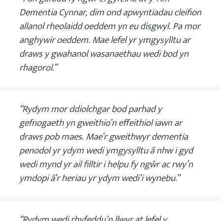
Dementia Cynnar, dim ond apwyntiadau cleifion
allanol rheolaidd oeddem yn eu disgwyl. Pa mor
anghywir oeddem. Mae lefel yr ymgysylltu ar
draws y gwahanol wasanaethau wedi bod yn
rhagorol.”
“Rydym mor ddiolchgar bod parhad y
gefnogaeth yn gweithio’n effeithiol iawn ar
draws pob maes. Mae’r gweithwyr dementia
penodol yr ydym wedi ymgysylltu â nhw i gyd
wedi mynd yr ail filltir i helpu fy ngŵr ac rwy’n
ymdopi â’r heriau yr ydym wedi’i wynebu.”
“Rydym wedi rhyfeddu’n llwyr at lefel y