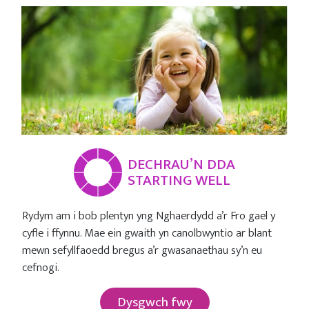
DECHRAU’N DDA
STARTING WELL
Rydym am i bob plentyn yng Nghaerdydd a’r Fro gael y
cyfle i ffynnu. Mae ein gwaith yn canolbwyntio ar blant
mewn sefyllfaoedd bregus a’r gwasanaethau sy’n eu
cefnogi.
Dysgwch fwy