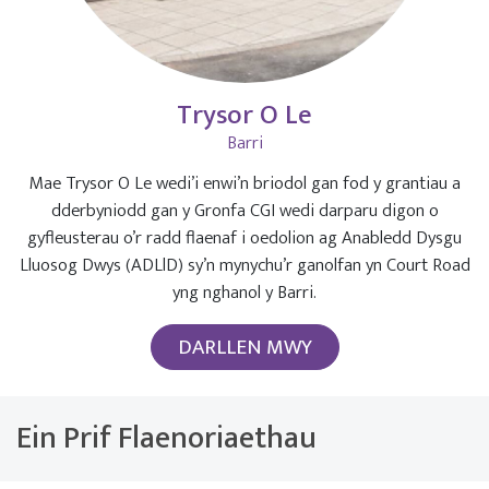
Trysor O Le
Barri
Mae Trysor O Le wedi’i enwi’n briodol gan fod y grantiau a
dderbyniodd gan y Gronfa CGI wedi darparu digon o
gyfleusterau o’r radd flaenaf i oedolion ag Anabledd Dysgu
Lluosog Dwys (ADLlD) sy’n mynychu’r ganolfan yn Court Road
yng nghanol y Barri.
DARLLEN MWY
Ein Prif Flaenoriaethau