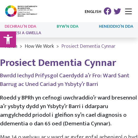
ENGLISH
DECHRAU’N DDA
BYW’N DDA
HENEIDDIO’N DDA
Open toolbar
ARLOESI A GWELLA
Hafan
How We Work
Prosiect Dementia Cynnar
Prosiect Dementia Cynnar
Bwrdd Iechyd Prifysgol Caerdydd a’r Fro: Ward Sant
Barrug ac Uned Cariad yn Ysbyty’r Barri
Roedd y BPRh yn cefnogi uwchraddio’r ward bresennol
a’r ysbyty dydd yn Ysbyty’r Barri i ddarparu
amgylchedd priodol i gleifion sy’n cael diagnosis o
ddementia o dan 65 oed (Dementia Cynnar).
Mae 14 o welyau ar y ward ar gyfer gofal arbenigol o hyd