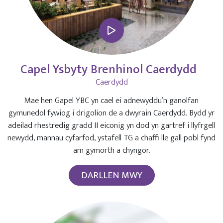
Capel Ysbyty Brenhinol Caerdydd
Caerdydd
Mae hen Gapel YBC yn cael ei adnewyddu’n ganolfan
gymunedol fywiog i drigolion de a dwyrain Caerdydd. Bydd yr
adeilad rhestredig gradd II eiconig yn dod yn gartref i llyfrgell
newydd, mannau cyfarfod, ystafell TG a chaffi lle gall pobl fynd
am gymorth a chyngor.
DARLLEN MWY