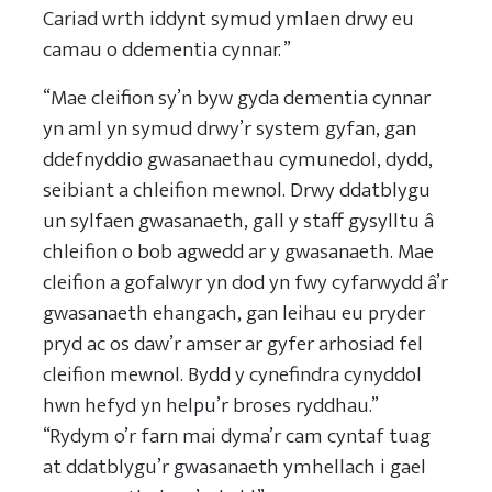
Cariad wrth iddynt symud ymlaen drwy eu
camau o ddementia cynnar. ”
“Mae cleifion sy’n byw gyda dementia cynnar
yn aml yn symud drwy’r system gyfan, gan
ddefnyddio gwasanaethau cymunedol, dydd,
seibiant a chleifion mewnol. Drwy ddatblygu
un sylfaen gwasanaeth, gall y staff gysylltu â
chleifion o bob agwedd ar y gwasanaeth. Mae
cleifion a gofalwyr yn dod yn fwy cyfarwydd â’r
gwasanaeth ehangach, gan leihau eu pryder
pryd ac os daw’r amser ar gyfer arhosiad fel
cleifion mewnol. Bydd y cynefindra cynyddol
hwn hefyd yn helpu’r broses ryddhau.”
“Rydym o’r farn mai dyma’r cam cyntaf tuag
at ddatblygu’r gwasanaeth ymhellach i gael