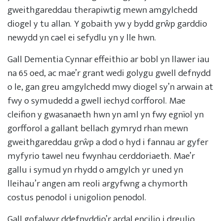
gweithgareddau therapiwtig mewn amgylchedd
diogel y tu allan. Y gobaith yw y bydd grŵp garddio
newydd yn cael ei sefydlu yn y lle hwn.
Gall Dementia Cynnar effeithio ar bobl yn llawer iau
na 65 oed, ac mae’r grant wedi golygu gwell defnydd
o le, gan greu amgylchedd mwy diogel sy’n arwain at
fwy o symudedd a gwell iechyd corfforol. Mae
cleifion y gwasanaeth hwn yn aml yn fwy egnïol yn
gorfforol a gallant bellach gymryd rhan mewn
gweithgareddau grŵp a dod o hyd i fannau ar gyfer
myfyrio tawel neu fwynhau cerddoriaeth. Mae’r
gallu i symud yn rhydd o amgylch yr uned yn
lleihau’r angen am reoli argyfwng a chymorth
costus penodol i unigolion penodol.
Gall gofalwyr ddefnyddio’r ardal encilio i dreulio