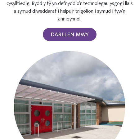
cysylltiedig. Bydd y tŷ yn defnyddio’r technolegau ysgogi llais
a symud diweddaraf i helpu’r trigolion i symud i fyw’n
annibynnol.
DARLLEN MWY