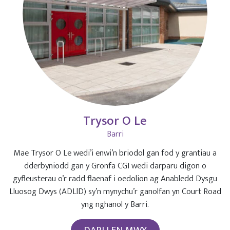
Trysor O Le
Barri
Mae Trysor O Le wedi’i enwi’n briodol gan fod y grantiau a
dderbyniodd gan y Gronfa CGI wedi darparu digon o
gyfleusterau o’r radd flaenaf i oedolion ag Anabledd Dysgu
Lluosog Dwys (ADLlD) sy’n mynychu’r ganolfan yn Court Road
yng nghanol y Barri.
DARLLEN MWY