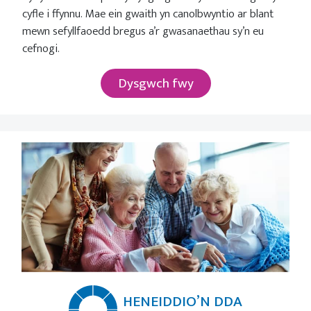
cyfle i ffynnu. Mae ein gwaith yn canolbwyntio ar blant
mewn sefyllfaoedd bregus a’r gwasanaethau sy’n eu
cefnogi.
Dysgwch fwy
HENEIDDIO’N DDA