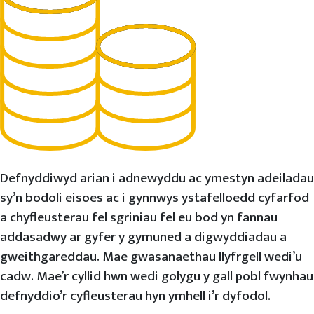
Defnyddiwyd arian i adnewyddu ac ymestyn adeiladau
sy’n bodoli eisoes ac i gynnwys ystafelloedd cyfarfod
a chyfleusterau fel sgriniau fel eu bod yn fannau
addasadwy ar gyfer y gymuned a digwyddiadau a
gweithgareddau. Mae gwasanaethau llyfrgell wedi’u
cadw. Mae’r cyllid hwn wedi golygu y gall pobl fwynhau
defnyddio’r cyfleusterau hyn ymhell i’r dyfodol.