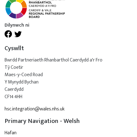
Dilynwch ni
Cyswllt
Bwrdd Partneriaeth Rhanbarthol Caerdydd a'r Fro
Tŷ Coetir
Maes-y-Coed Road
Y Mynydd Bychan
Caerdydd
CF14 4HH
hsc.integration@wales.nhs.uk
Primary Navigation - Welsh
Hafan