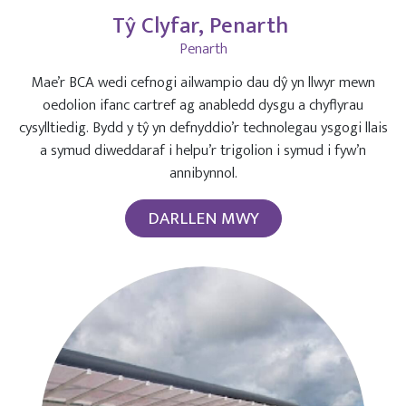
Tŷ Clyfar, Penarth
Penarth
Mae’r BCA wedi cefnogi ailwampio dau dŷ yn llwyr mewn
oedolion ifanc cartref ag anabledd dysgu a chyflyrau
cysylltiedig. Bydd y tŷ yn defnyddio’r technolegau ysgogi llais
a symud diweddaraf i helpu’r trigolion i symud i fyw’n
annibynnol.
DARLLEN MWY