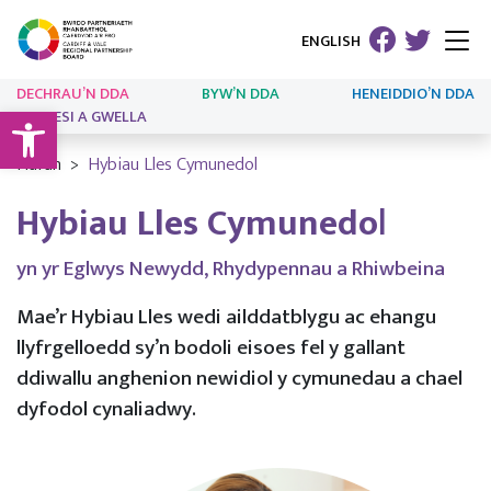
ENGLISH
DECHRAU’N DDA
BYW’N DDA
HENEIDDIO’N DDA
Open toolbar
ARLOESI A GWELLA
Hafan
Hybiau Lles Cymunedol
Hybiau Lles Cymunedo
l
yn yr Eglwys Newydd, Rhydypennau a Rhiwbeina
Mae’r Hybiau Lles wedi ailddatblygu ac ehangu
llyfrgelloedd sy’n bodoli eisoes fel y gallant
ddiwallu anghenion newidiol y cymunedau a chael
dyfodol cynaliadwy.