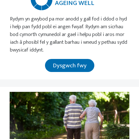
AGEING WELL
Rydym yn gwybod pa mor anodd y gall fod i ddod o hyd
i help pan fydd pobl ei angen fwyaf. Rydym am sicrhau
bod cymorth cymunedol ar gael i helpu pobl i aros mor
iach â phosibl fel y gallant barhau i wneud y pethau sydd
bwysicaf iddynt.
Dysgwch fwy