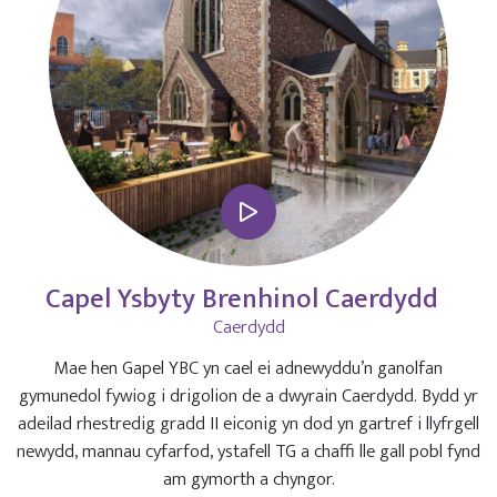
Capel Ysbyty Brenhinol Caerdydd
Caerdydd
Mae hen Gapel YBC yn cael ei adnewyddu’n ganolfan
gymunedol fywiog i drigolion de a dwyrain Caerdydd. Bydd yr
adeilad rhestredig gradd II eiconig yn dod yn gartref i llyfrgell
newydd, mannau cyfarfod, ystafell TG a chaffi lle gall pobl fynd
am gymorth a chyngor.