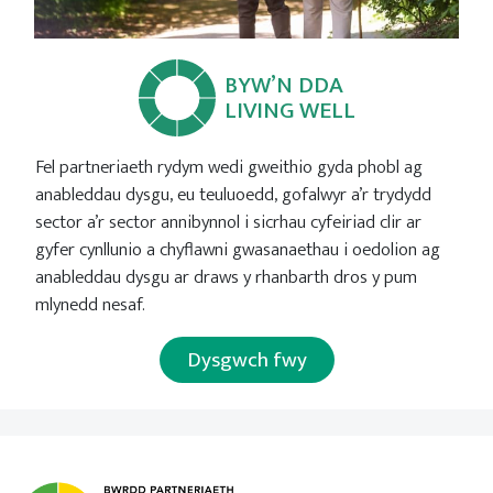
BYW’N DDA
LIVING WELL
Fel partneriaeth rydym wedi gweithio gyda phobl ag
anableddau dysgu, eu teuluoedd, gofalwyr a’r trydydd
sector a’r sector annibynnol i sicrhau cyfeiriad clir ar
gyfer cynllunio a chyflawni gwasanaethau i oedolion ag
anableddau dysgu ar draws y rhanbarth dros y pum
mlynedd nesaf.
Dysgwch fwy