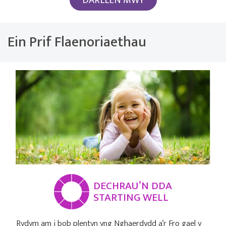
Ein Prif Flaenoriaethau
DECHRAU’N DDA
STARTING WELL
Rydym am i bob plentyn yng Nghaerdydd a’r Fro gael y