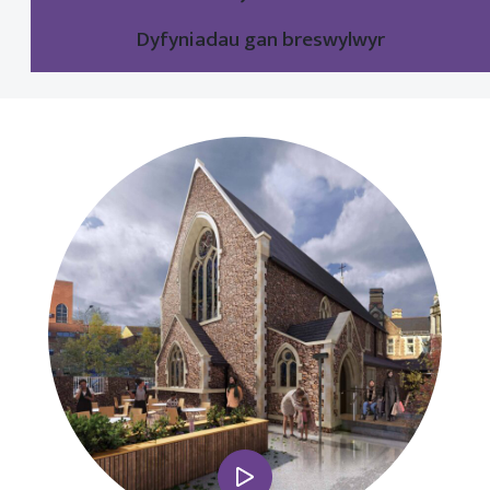
Dyfyniadau gan breswylwyr