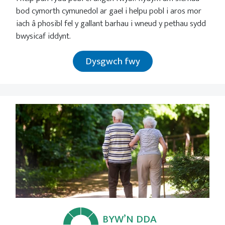
bod cymorth cymunedol ar gael i helpu pobl i aros mor
iach â phosibl fel y gallant barhau i wneud y pethau sydd
bwysicaf iddynt.
Dysgwch fwy
BYW’N DDA