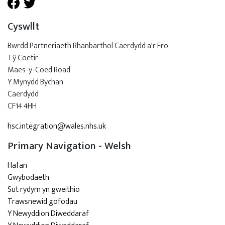
Cyswllt
Bwrdd Partneriaeth Rhanbarthol Caerdydd a'r Fro
Tŷ Coetir
Maes-y-Coed Road
Y Mynydd Bychan
Caerdydd
CF14 4HH
hsc.integration@wales.nhs.uk
Primary Navigation - Welsh
Hafan
Gwybodaeth
Sut rydym yn gweithio
Trawsnewid gofodau
Y Newyddion Diweddaraf