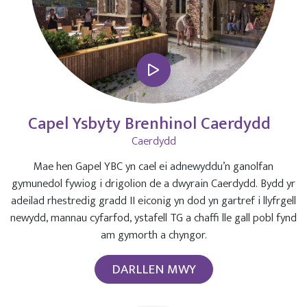
Capel Ysbyty Brenhinol Caerdydd
Caerdydd
Mae hen Gapel YBC yn cael ei adnewyddu’n ganolfan
gymunedol fywiog i drigolion de a dwyrain Caerdydd. Bydd yr
adeilad rhestredig gradd II eiconig yn dod yn gartref i llyfrgell
newydd, mannau cyfarfod, ystafell TG a chaffi lle gall pobl fynd
am gymorth a chyngor.
DARLLEN MWY