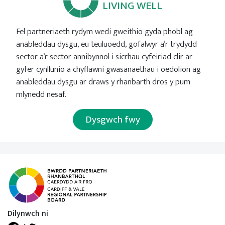
LIVING WELL
Fel partneriaeth rydym wedi gweithio gyda phobl ag
anableddau dysgu, eu teuluoedd, gofalwyr a’r trydydd
sector a’r sector annibynnol i sicrhau cyfeiriad clir ar
gyfer cynllunio a chyflawni gwasanaethau i oedolion ag
anableddau dysgu ar draws y rhanbarth dros y pum
mlynedd nesaf.
Dysgwch fwy
Dilynwch ni