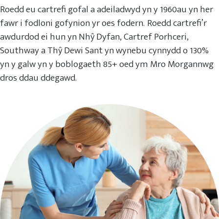
Roedd eu cartrefi gofal a adeiladwyd yn y 1960au yn her
fawr i fodloni gofynion yr oes fodern. Roedd cartrefi’r
awdurdod ei hun yn Nhŷ Dyfan, Cartref Porhceri,
Southway a Thŷ Dewi Sant yn wynebu cynnydd o 130%
yn y galw yn y boblogaeth 85+ oed ym Mro Morgannwg
dros ddau ddegawd.