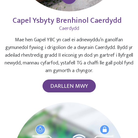
Capel Ysbyty Brenhinol Caerdydd
Caerdydd
Mae hen Gapel YBC yn cael ei adnewyddu’n ganolfan
gymunedol fywiog i drigolion de a dwyrain Caerdydd. Bydd yr
adeilad rhestredig gradd II eiconig yn dod yn gartref i llyfrgell
newydd, mannau cyfarfod, ystafell TG a chaffi lle gall pobl fynd
am gymorth a chyngor.
DARLLEN MWY