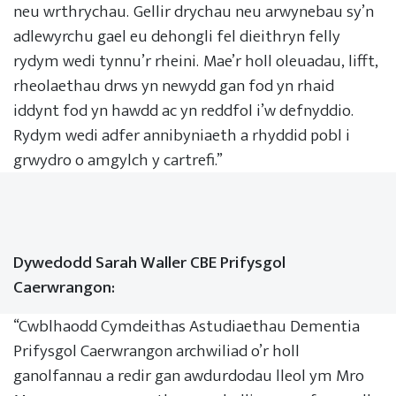
neu wrthrychau. Gellir drychau neu arwynebau sy’n
adlewyrchu gael eu dehongli fel dieithryn felly
rydym wedi tynnu’r rheini. Mae’r holl oleuadau, lifft,
rheolaethau drws yn newydd gan fod yn rhaid
iddynt fod yn hawdd ac yn reddfol i’w defnyddio.
Rydym wedi adfer annibyniaeth a rhyddid pobl i
grwydro o amgylch y cartrefi.”
Dywedodd Sarah Waller CBE Prifysgol
Caerwrangon:
“Cwblhaodd Cymdeithas Astudiaethau Dementia
Prifysgol Caerwrangon archwiliad o’r holl
ganolfannau a redir gan awdurdodau lleol ym Mro