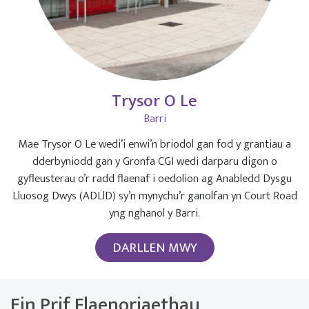
Trysor O Le
Barri
Mae Trysor O Le wedi’i enwi’n briodol gan fod y grantiau a
dderbyniodd gan y Gronfa CGI wedi darparu digon o
gyfleusterau o’r radd flaenaf i oedolion ag Anabledd Dysgu
Lluosog Dwys (ADLlD) sy’n mynychu’r ganolfan yn Court Road
yng nghanol y Barri.
DARLLEN MWY
Ein Prif Flaenoriaethau