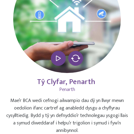
Tŷ Clyfar, Penarth
Penarth
Mae’r BCA wedi cefnogi ailwampio dau dŷ yn llwyr mewn
oedolion ifanc cartref ag anabledd dysgu a chyflyrau
cysylltiedig. Bydd y tŷ yn defnyddio’r technolegau ysgogi llais
a symud diweddaraf i helpu’r trigolion i symud i fyw’n
annibynnol.