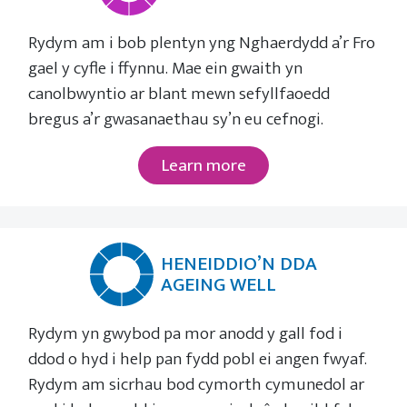
Rydym am i bob plentyn yng Nghaerdydd a’r Fro
gael y cyfle i ffynnu. Mae ein gwaith yn
canolbwyntio ar blant mewn sefyllfaoedd
bregus a’r gwasanaethau sy’n eu cefnogi.
Learn more
HENEIDDIO’N DDA
AGEING WELL
Rydym yn gwybod pa mor anodd y gall fod i
ddod o hyd i help pan fydd pobl ei angen fwyaf.
Rydym am sicrhau bod cymorth cymunedol ar