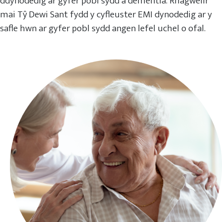
ddynodedig ar gyfer pobl sydd â dementia. Rhagwelir
mai Tŷ Dewi Sant fydd y cyfleuster EMI dynodedig ar y
safle hwn ar gyfer pobl sydd angen lefel uchel o ofal.