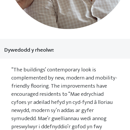
Dywedodd y rheolwr:
“The buildings’ contemporary look is
complemented by new, modern and mobility-
friendly flooring. The improvements have
encouraged residents to “Mae edrychiad
cyfoes yr adeilad hefyd yn cyd-fynd â lloriau
newydd, modern sy’n addas ar gyfer
symudedd. Mae’r gwelliannau wedi annog
preswylwyr i ddefnyddio’r gofod yn fwy