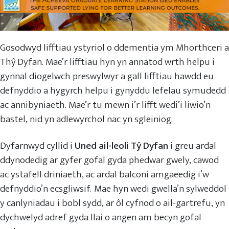
Gosodwyd lifftiau ystyriol o ddementia ym Mhorthceri a
Thŷ Dyfan. Mae’r lifftiau hyn yn annatod wrth helpu i
gynnal diogelwch preswylwyr a gall lifftiau hawdd eu
defnyddio a hygyrch helpu i gynyddu lefelau symudedd
ac annibyniaeth. Mae’r tu mewn i’r lifft wedi’i liwio’n
bastel, nid yn adlewyrchol nac yn sgleiniog.
Dyfarnwyd cyllid i
Uned ail-leoli Tŷ Dyfan
i greu ardal
ddynodedig ar gyfer gofal gyda phedwar gwely, cawod
ac ystafell driniaeth, ac ardal balconi amgaeedig i’w
defnyddio’n ecsgliwsif. Mae hyn wedi gwella’n sylweddol
y canlyniadau i bobl sydd, ar ôl cyfnod o ail-gartrefu, yn
dychwelyd adref gyda llai o angen am becyn gofal