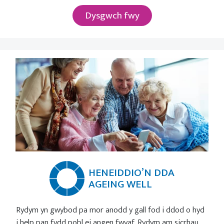
Dysgwch fwy
HENEIDDIO’N DDA
AGEING WELL
Rydym yn gwybod pa mor anodd y gall fod i ddod o hyd
i help pan fydd pobl ei angen fwyaf. Rydym am sicrhau