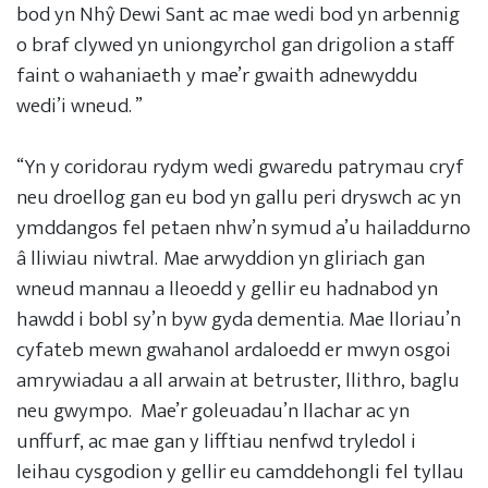
bod yn Nhŷ Dewi Sant ac mae wedi bod yn arbennig
o braf clywed yn uniongyrchol gan drigolion a staff
faint o wahaniaeth y mae’r gwaith adnewyddu
wedi’i wneud. ”
“Yn y coridorau rydym wedi gwaredu patrymau cryf
neu droellog gan eu bod yn gallu peri dryswch ac yn
ymddangos fel petaen nhw’n symud a’u hailaddurno
â lliwiau niwtral. Mae arwyddion yn gliriach gan
wneud mannau a lleoedd y gellir eu hadnabod yn
hawdd i bobl sy’n byw gyda dementia. Mae lloriau’n
cyfateb mewn gwahanol ardaloedd er mwyn osgoi
amrywiadau a all arwain at betruster, llithro, baglu
neu gwympo. Mae’r goleuadau’n llachar ac yn
unffurf, ac mae gan y lifftiau nenfwd tryledol i
leihau cysgodion y gellir eu camddehongli fel tyllau