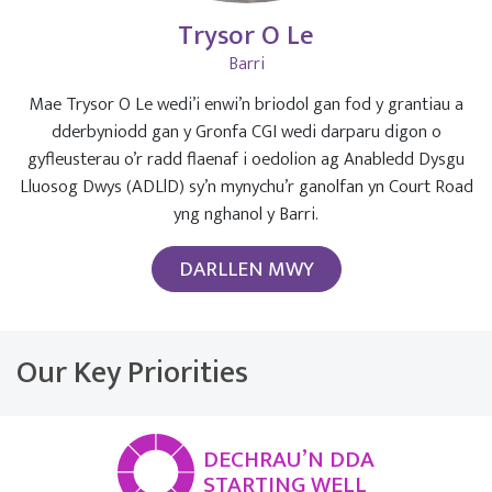
Trysor O Le
Barri
Mae Trysor O Le wedi’i enwi’n briodol gan fod y grantiau a
dderbyniodd gan y Gronfa CGI wedi darparu digon o
gyfleusterau o’r radd flaenaf i oedolion ag Anabledd Dysgu
Lluosog Dwys (ADLlD) sy’n mynychu’r ganolfan yn Court Road
yng nghanol y Barri.
DARLLEN MWY
Our Key Priorities
DECHRAU’N DDA
STARTING WELL