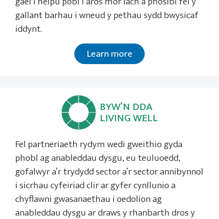
gael i helpu pobl i aros mor iach â phosibl fel y
gallant barhau i wneud y pethau sydd bwysicaf
iddynt.
Learn more
BYW’N DDA
LIVING WELL
Fel partneriaeth rydym wedi gweithio gyda
phobl ag anableddau dysgu, eu teuluoedd,
gofalwyr a’r trydydd sector a’r sector annibynnol
i sicrhau cyfeiriad clir ar gyfer cynllunio a
chyflawni gwasanaethau i oedolion ag
anableddau dysgu ar draws y rhanbarth dros y