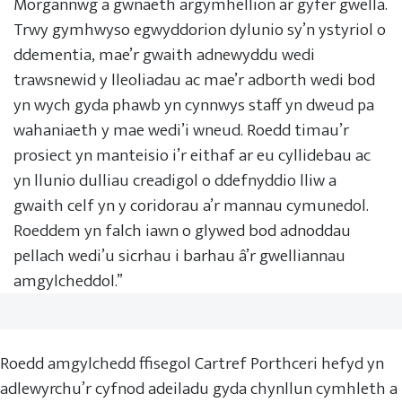
Morgannwg a gwnaeth argymhellion ar gyfer gwella.
Trwy gymhwyso egwyddorion dylunio sy’n ystyriol o
ddementia, mae’r gwaith adnewyddu wedi
trawsnewid y lleoliadau ac mae’r adborth wedi bod
yn wych gyda phawb yn cynnwys staff yn dweud pa
wahaniaeth y mae wedi’i wneud. Roedd timau’r
prosiect yn manteisio i’r eithaf ar eu cyllidebau ac
yn llunio dulliau creadigol o ddefnyddio lliw a
gwaith celf yn y coridorau a’r mannau cymunedol.
Roeddem yn falch iawn o glywed bod adnoddau
pellach wedi’u sicrhau i barhau â’r gwelliannau
amgylcheddol.”
Roedd amgylchedd ffisegol Cartref Porthceri hefyd yn
adlewyrchu’r cyfnod adeiladu gyda chynllun cymhleth a