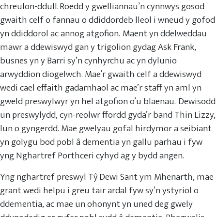
chreulon-ddull. Roedd y gwelliannau’n cynnwys gosod
gwaith celf o fannau o ddiddordeb lleol i wneud y gofod
yn ddiddorol ac annog atgofion. Maent yn ddelweddau
mawr a ddewiswyd gan y trigolion gydag Ask Frank,
busnes yn y Barri sy’n cynhyrchu ac yn dylunio
arwyddion diogelwch. Mae’r gwaith celf a ddewiswyd
wedi cael effaith gadarnhaol ac mae’r staff yn aml yn
gweld preswylwyr yn hel atgofion o’u blaenau. Dewisodd
un preswylydd, cyn-reolwr ffordd gyda’r band Thin Lizzy,
lun o gyngerdd. Mae gwelyau gofal hirdymor a seibiant
yn golygu bod pobl â dementia yn gallu parhau i fyw
yng Nghartref Porthceri cyhyd ag y bydd angen.
Yng nghartref preswyl Tŷ Dewi Sant ym Mhenarth, mae
grant wedi helpu i greu tair ardal fyw sy’n ystyriol o
ddementia, ac mae un ohonynt yn uned deg gwely