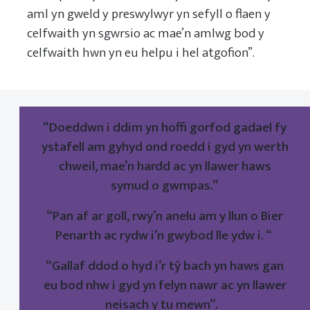
aml yn gweld y preswylwyr yn sefyll o flaen y
celfwaith yn sgwrsio ac mae’n amlwg bod y
celfwaith hwn yn eu helpu i hel atgofion”.
“Doeddwn i ddim yn hoffi gorfod gadael fy
ystafell am gyhyd ond roedd i gyd yn werth
chweil, mae’n hardd ac yn llawer haws
symud o gwmpas.”
“Pan af ar goll, rwy’n anelu am y llun o Bier
Penarth ac rydw i’n gwybod lle ydw i. “
“Gallaf ddod o hyd i’r tŷ bach yn haws gan
eu bod nhw i gyd yn felyn nawr ac yn llawer
neisach y tu mewn”.