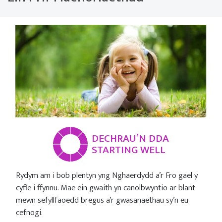
DECHRAU’N DDA
STARTING WELL
Rydym am i bob plentyn yng Nghaerdydd a’r Fro gael y
cyfle i ffynnu. Mae ein gwaith yn canolbwyntio ar blant
mewn sefyllfaoedd bregus a’r gwasanaethau sy’n eu
cefnogi.