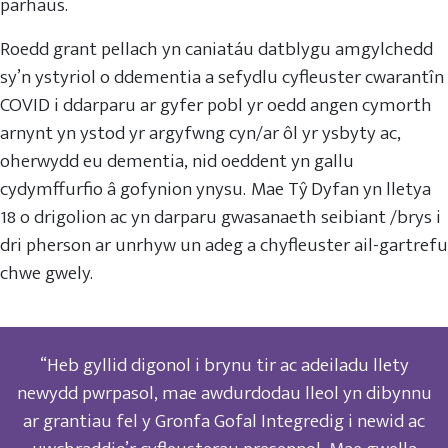
parhaus.
Roedd grant pellach yn caniatáu datblygu amgylchedd
sy’n ystyriol o ddementia a sefydlu cyfleuster cwarantîn
COVID i ddarparu ar gyfer pobl yr oedd angen cymorth
arnynt yn ystod yr argyfwng cyn/ar ôl yr ysbyty ac,
oherwydd eu dementia, nid oeddent yn gallu
cydymffurfio â gofynion ynysu. Mae Tŷ Dyfan yn lletya
18 o drigolion ac yn darparu gwasanaeth seibiant /brys i
dri pherson ar unrhyw un adeg a chyfleuster ail-gartrefu
chwe gwely.
“Heb gyllid digonol i brynu tir ac adeiladu llety
newydd pwrpasol, mae awdurdodau lleol yn dibynnu
ar grantiau fel y Gronfa Gofal Integredig i newid ac