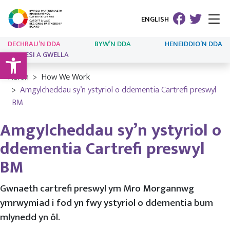
ENGLISH
DECHRAU’N DDA
BYW’N DDA
HENEIDDIO’N DDA
Open toolbar
ARLOESI A GWELLA
Hafan
How We Work
Amgylcheddau sy’n ystyriol o ddementia Cartrefi preswyl
BM
Amgylcheddau sy’n ystyriol o
ddementia Cartrefi preswyl
BM
Gwnaeth cartrefi preswyl ym Mro Morgannwg
ymrwymiad i fod yn fwy ystyriol o ddementia bum
mlynedd yn ôl.