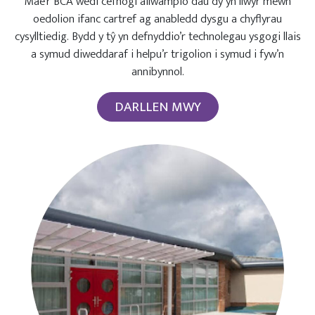
Mae’r BCA wedi cefnogi ailwampio dau dŷ yn llwyr mewn
oedolion ifanc cartref ag anabledd dysgu a chyflyrau
cysylltiedig. Bydd y tŷ yn defnyddio’r technolegau ysgogi llais
a symud diweddaraf i helpu’r trigolion i symud i fyw’n
annibynnol.
DARLLEN MWY