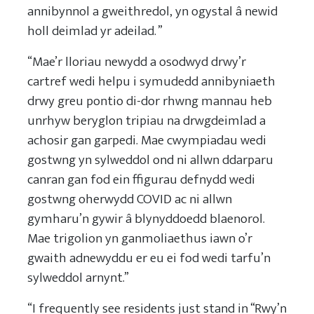
annibynnol a gweithredol, yn ogystal â newid
holl deimlad yr adeilad. ”
“Mae’r lloriau newydd a osodwyd drwy’r
cartref wedi helpu i symudedd annibyniaeth
drwy greu pontio di-dor rhwng mannau heb
unrhyw beryglon tripiau na drwgdeimlad a
achosir gan garpedi. Mae cwympiadau wedi
gostwng yn sylweddol ond ni allwn ddarparu
canran gan fod ein ffigurau defnydd wedi
gostwng oherwydd COVID ac ni allwn
gymharu’n gywir â blynyddoedd blaenorol.
Mae trigolion yn ganmoliaethus iawn o’r
gwaith adnewyddu er eu ei fod wedi tarfu’n
sylweddol arnynt.”
“I frequently see residents just stand in “Rwy’n