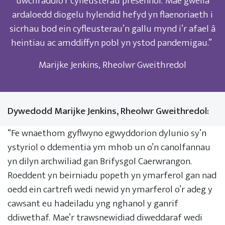
uwchraddio’r cyfleusterau presennol. Mae gwella
ardaloedd diogelu hylendid hefyd yn flaenoriaeth i
sicrhau bod ein cyfleusterau’n gallu mynd i’r afael â
heintiau ac amddiffyn pobl yn ystod pandemigau.”
Marijke Jenkins, Rheolwr Gweithredol
Dywedodd Marijke Jenkins, Rheolwr Gweithredol:
“Fe wnaethom gyflwyno egwyddorion dylunio sy’n
ystyriol o ddementia ym mhob un o’n canolfannau
yn dilyn archwiliad gan Brifysgol Caerwrangon.
Roeddent yn beirniadu popeth yn ymarferol gan nad
oedd ein cartrefi wedi newid yn ymarferol o’r adeg y
cawsant eu hadeiladu yng nghanol y ganrif
ddiwethaf. Mae’r trawsnewidiad diweddaraf wedi