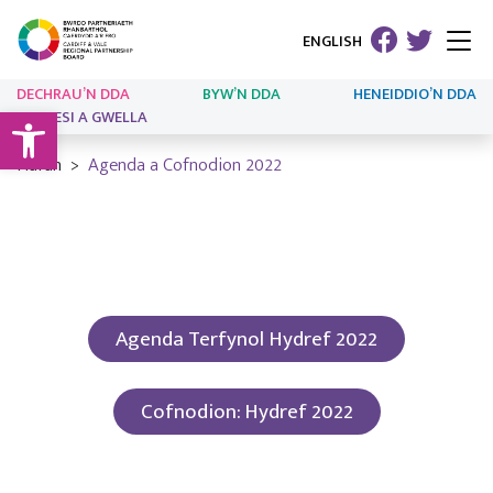
ENGLISH
DECHRAU’N DDA
BYW’N DDA
HENEIDDIO’N DDA
Open toolbar
ARLOESI A GWELLA
Hafan
Agenda a Cofnodion 2022
Agenda Terfynol Hydref 2022
Cofnodion: Hydref 2022