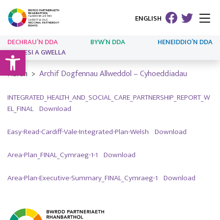
ENGLISH
DECHRAU’N DDA
BYW’N DDA
HENEIDDIO’N DDA
Open toolbar
ARLOESI A GWELLA
Hafan
Archif Dogfennau Allweddol – Cyhoeddiadau
INTEGRATED_HEALTH_AND_SOCIAL_CARE_PARTNERSHIP_REPORT_W
EL_FINAL
Download
Easy-Read-Cardiff-Vale-Integrated-Plan-Welsh
Download
Area-Plan_FINAL_Cymraeg-1-1
Download
Area-Plan-Executive-Summary_FINAL_Cymraeg-1
Download