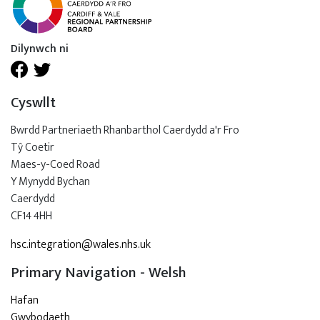
Dilynwch ni
Cyswllt
Bwrdd Partneriaeth Rhanbarthol Caerdydd a'r Fro
Tŷ Coetir
Maes-y-Coed Road
Y Mynydd Bychan
Caerdydd
CF14 4HH
hsc.integration@wales.nhs.uk
Primary Navigation - Welsh
Hafan
Gwybodaeth