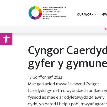
OUR WORK
GW
D
Open toolbar
Cyngor Caerdydd
gyfer y gymune
13 Gorffennaf 2022
Mae gan aelod mwyaf newydd Cyngor
Caerdydd gyfoeth o wybodaeth ar flaen ei
fysedd ac mae e ar ddyletswydd 24 awr y
dydd, yn barod i helpu pobl mwyaf agored