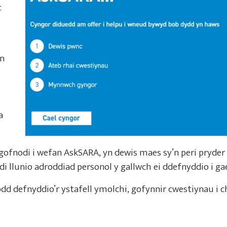
.
un
a
gofnodi i wefan AskSARA, yn dewis maes sy’n peri pryder 
i llunio adroddiad personol y gallwch ei ddefnyddio i gae
nodd defnyddio’r ystafell ymolchi, gofynnir cwestiynau i 