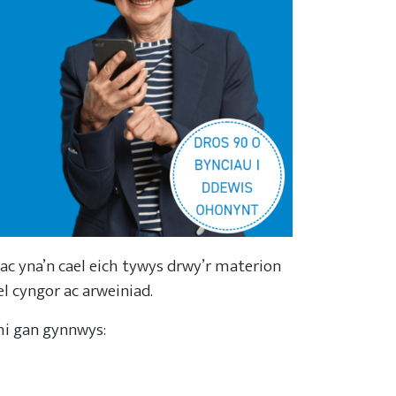
ac yna’n cael eich tywys drwy’r materion
l cyngor ac arweiniad.
chi gan gynnwys: