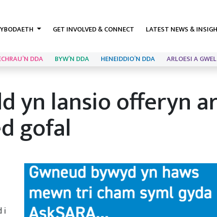
YBODAETH
GET INVOLVED & CONNECT
LATEST NEWS & INSIG
ECHRAU’N DDA
BYW’N DDA
HENEIDDIO’N DDA
ARLOESI A GWEL
 yn lansio offeryn a
d gofal
 i