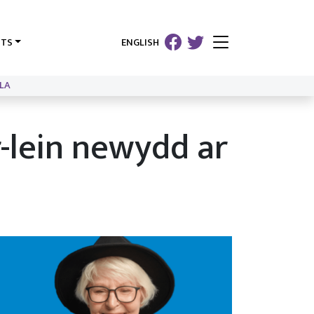
HTS
ENGLISH
LA
r-lein newydd ar