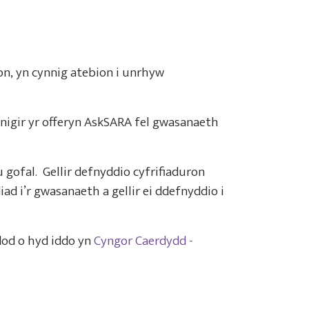
ion, yn cynnig atebion i unrhyw
nigir yr offeryn AskSARA fel gwasanaeth
 gofal. Gellir defnyddio cyfrifiaduron
ad i’r gwasanaeth a gellir ei ddefnyddio i
dod o hyd iddo yn
Cyngor Caerdydd -