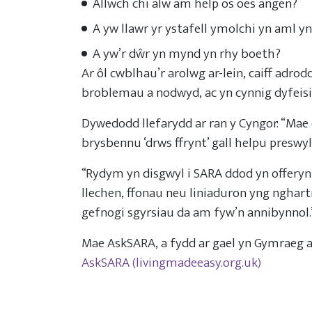
Allwch chi alw am help os oes angen?
A yw llawr yr ystafell ymolchi yn aml yn
A yw’r dŵr yn mynd yn rhy boeth?
Ar ôl cwblhau’r arolwg ar-lein, caiff adro
broblemau a nodwyd, ac yn cynnig dyfeisia
Dywedodd llefarydd ar ran y Cyngor: “Mae
brysbennu ‘drws ffrynt’ gall helpu preswy
“Rydym yn disgwyl i SARA ddod yn offeryn p
llechen, ffonau neu liniaduron yng nghart
gefnogi sgyrsiau da am fyw’n annibynnol.
Mae AskSARA, a fydd ar gael yn Gymraeg a
AskSARA (livingmadeeasy.org.uk)