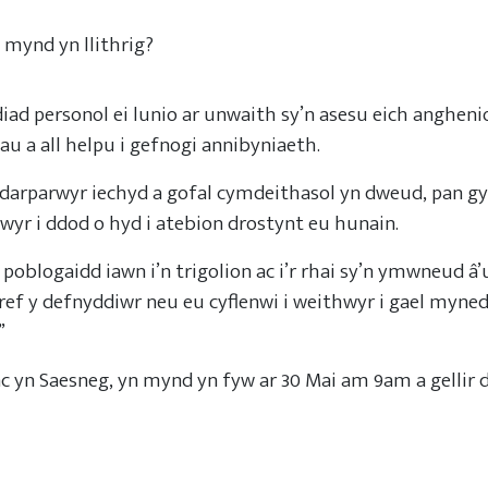
 mynd yn llithrig?
ddiad personol ei lunio ar unwaith sy’n asesu eich anghen
u a all helpu i gefnogi annibyniaeth.
 darparwyr iechyd a gofal cymdeithasol yn dweud, pan gy
lwyr i ddod o hyd i atebion drostynt eu hunain.
oblogaidd iawn i’n trigolion ac i’r rhai sy’n ymwneud â’u
ref y defnyddiwr neu eu cyflenwi i weithwyr i gael mynedi
”
c yn Saesneg, yn mynd yn fyw ar 30 Mai am 9am a gellir 