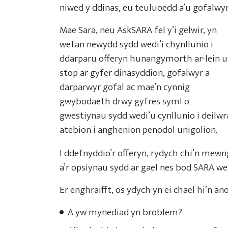
niwed y ddinas, eu teuluoedd a’u gofalwyr
Mae Sara, neu AskSARA fel y’i gelwir, yn
wefan newydd sydd wedi’i chynllunio i
ddarparu offeryn hunangymorth ar-lein 
stop ar gyfer dinasyddion, gofalwyr a
darparwyr gofal ac mae’n cynnig
gwybodaeth drwy gyfres syml o
gwestiynau sydd wedi’u cynllunio i deilwr
atebion i anghenion penodol unigolion.
I ddefnyddio’r offeryn, rydych chi’n mewn
a’r opsiynau sydd ar gael nes bod SARA wed
Er enghraifft, os ydych yn ei chael hi’n a
A yw mynediad yn broblem?