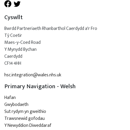
Cyswllt
Bwrdd Partneriaeth Rhanbarthol Caerdydd a'r Fro
Tŷ Coetir
Maes-y-Coed Road
Y Mynydd Bychan
Caerdydd
CF14 4HH
hsc.integration@wales.nhs.uk
Primary Navigation - Welsh
Hafan
Gwybodaeth
Sut rydym yn gweithio
Trawsnewid gofodau
Y Newyddion Diweddaraf