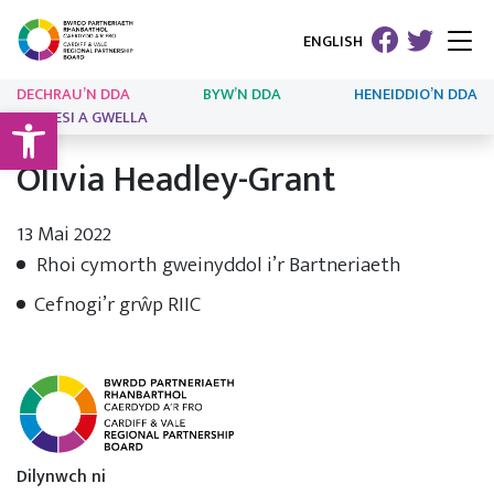
ENGLISH
DECHRAU’N DDA
BYW’N DDA
HENEIDDIO’N DDA
Open toolbar
ARLOESI A GWELLA
Olivia Headley-Grant
13 Mai 2022
Rhoi cymorth gweinyddol i’r Bartneriaeth
Cefnogi’r grŵp RIIC
Dilynwch ni