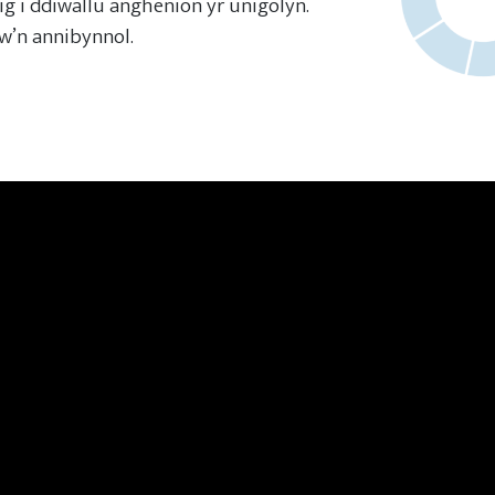
ig i ddiwallu anghenion yr unigolyn.
yw’n annibynnol.