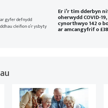
Er i’r tîm dderbyn ni
oherwydd COVID-19, r
 ar gyfer defnydd
cynorthwyo 142 o bob
ddhau cleifion o’r ysbyty
ar amcangyfrif o £3
hau