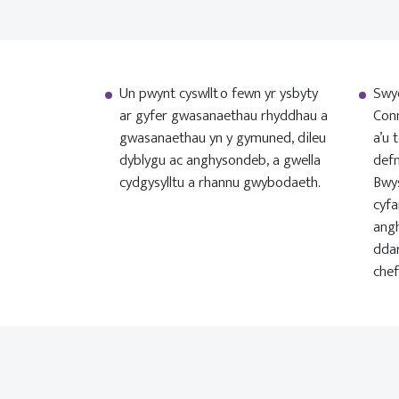
Un pwynt cyswllt o fewn yr ysbyty
Swy
ar gyfer gwasanaethau rhyddhau a
Conn
gwasanaethau yn y gymuned, dileu
a’u 
dyblygu ac anghysondeb, a gwella
defn
cydgysylltu a rhannu gwybodaeth.
Bwys
cyfa
angh
ddar
chef