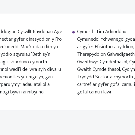
ddogion Cyswllt Rhyddhau Age
Cymorth Tîm Adnoddau
ect ar gyfer dinasyddion y Fro
Cymunedol Ychwanegol gyda 
teuluoedd. Mae’r ddau dîm yn
ar gyfer Ffisiotherapyddion,
yddio sgyrsiau ‘Beth sy’n
Therapyddion Galwedigaetho
ig’ i sbarduno cymorth
Gweithwyr Cymdeithasol, C
nnol wedi’i deilwra sy’n diwallu
Gwaith Cymdeithasol, Cydlyn
enion lles yr unigolyn, gan
Trydydd Sector a chymorth 
paru ymyriadau ataliol a
cartref ar gyfer gofal camu i
nogi byw’n annibynnol.
gofal camu i lawr.