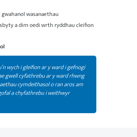
g gwahanol wasanaethau
sbyty a dim oedi wrth ryddhau cleifion
ol
n wych i gleifion ar y ward i gefnogi
ae gwell cyfathrebu ar y ward rhwng
naethau cymdeithasol o ran aros am
fal a chyfathrebu i weithwyr