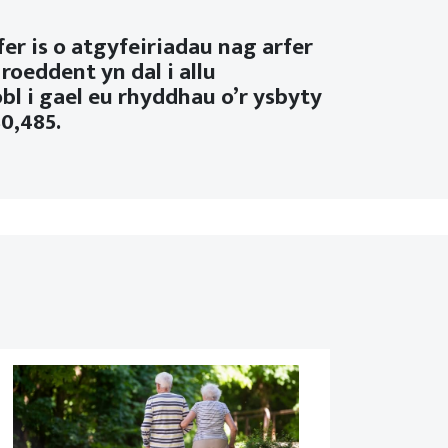
fer is o atgyfeiriadau nag arfer
oeddent yn dal i allu
l i gael eu rhyddhau o’r ysbyty
80,485.