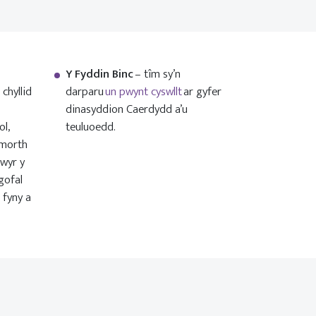
Y Fyddin Binc
– tîm sy’n
chyllid
darparu
un pwynt cyswllt
ar gyfer
dinasyddion Caerdydd a’u
l,
teuluoedd.
ymorth
wyr y
gofal
 fyny a