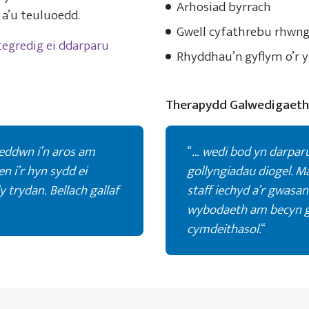
Arhosiad byrrach
 a’u teuluoedd.
Gwell cyfathrebu rhwn
tegredig ei ddarparu
Rhyddhau’n gyflym o’r y
Therapydd Galwedigaeth
oeddwn i’n aros am
“
… wedi bod yn darparu’
n i’r hyn sydd ei
gollyngiadau diogel. M
 trydan. Bellach gallaf
staff iechyd a’r gwasa
wybodaeth am becyn go
cymdeithasol.
“