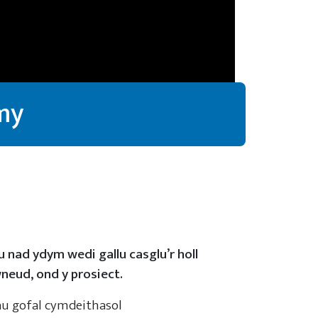
my
 nad ydym wedi gallu casglu’r holl
neud, ond y prosiect.
au gofal cymdeithasol