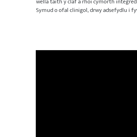
wella taith y claf a rhoi cymorth integred
Symud o ofal clinigol, drwy adsefydlu i f