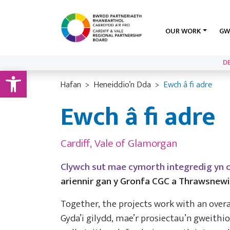
OUR WORK
GW
D
Open toolbar
Hafan
Heneiddio’n Dda
Ewch â fi adre
Ewch â fi adre
Cardiff, Vale of Glamorgan
Clywch sut mae cymorth integredig yn c
ariennir gan y Gronfa CGC a Thrawsnewid
Together, the projects work with an over
Gyda’i gilydd, mae’r prosiectau’n gweithio