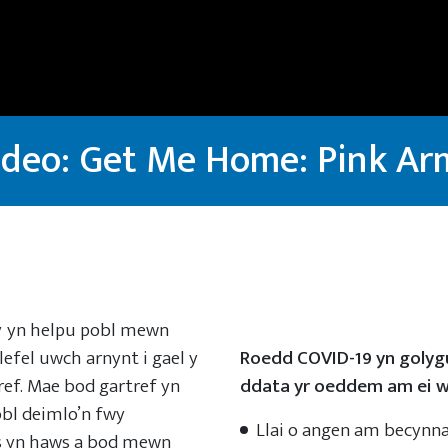
ideo: Get Me Home: Pink Ar
y yn helpu pobl mewn
efel uwch arnynt i gael y
Roedd COVID-19 yn golygu
ref. Mae bod gartref yn
ddata yr oeddem am ei w
obl deimlo’n fwy
Llai o angen am becynn
s yn haws a bod mewn