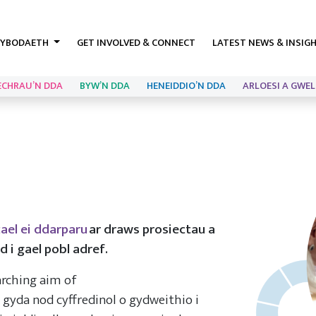
YBODAETH
GET INVOLVED & CONNECT
LATEST NEWS & INSIG
ECHRAU’N DDA
BYW’N DDA
HENEIDDIO’N DDA
ARLOESI A GWEL
ael ei ddarparu
ar draws prosiectau a
 i gael pobl adref.
arching aim of
 gyda nod cyffredinol o gydweithio i