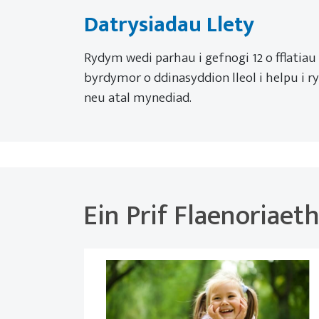
Datrysiadau Llety
Rydym wedi parhau i gefnogi 12 o fflatiau
byrdymor o ddinasyddion lleol i helpu i ry
neu atal mynediad.
Ein Prif Flaenoriaet