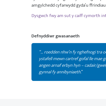
amgylchedd cyfarwydd gyda’u ffrindiau
Dysgwch fwy am sut y caiff cymorth in
Defnyddiwr gwasanaeth
“… roedden nhw’n fy nghefnogi tra 
ystafell mewn cartref gofal lle mae ge
angen arnaf erbyn hyn – cadair/gwely
gynnal fy annibyniaeth.
”