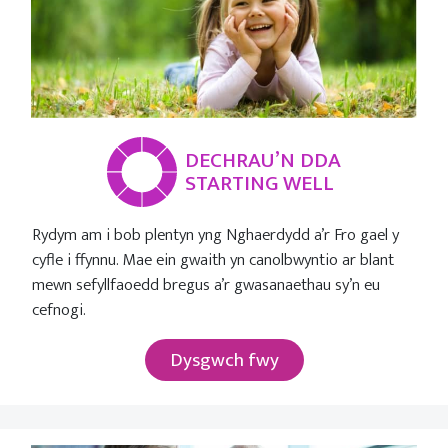
DECHRAU’N DDA
STARTING WELL
Rydym am i bob plentyn yng Nghaerdydd a’r Fro gael y
cyfle i ffynnu. Mae ein gwaith yn canolbwyntio ar blant
mewn sefyllfaoedd bregus a’r gwasanaethau sy’n eu
cefnogi.
Dysgwch fwy