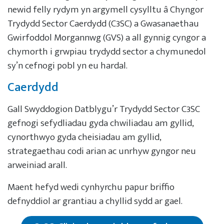
newid felly rydym yn argymell cysylltu â Chyngor
Trydydd Sector Caerdydd (C3SC) a Gwasanaethau
Gwirfoddol Morgannwg (GVS) a all gynnig cyngor a
chymorth i grwpiau trydydd sector a chymunedol
sy’n cefnogi pobl yn eu hardal.
Caerdydd
Gall Swyddogion Datblygu’r Trydydd Sector C3SC
gefnogi sefydliadau gyda chwiliadau am gyllid,
cynorthwyo gyda cheisiadau am gyllid,
strategaethau codi arian ac unrhyw gyngor neu
arweiniad arall.
Maent hefyd wedi cynhyrchu papur briffio
defnyddiol ar grantiau a chyllid sydd ar gael.