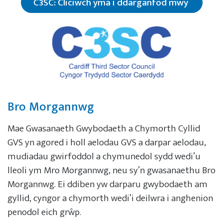
C3SC: Cliciwch yma i ddarganfod mwy
Bro Morgannwg
Mae Gwasanaeth Gwybodaeth a Chymorth Cyllid
GVS yn agored i holl aelodau GVS a darpar aelodau,
mudiadau gwirfoddol a chymunedol sydd wedi’u
lleoli ym Mro Morgannwg, neu sy’n gwasanaethu Bro
Morgannwg. Ei ddiben yw darparu gwybodaeth am
gyllid, cyngor a chymorth wedi’i deilwra i anghenion
penodol eich grŵp.