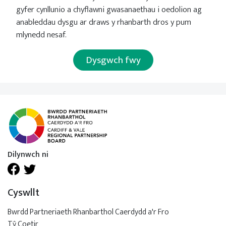
gyfer cynllunio a chyflawni gwasanaethau i oedolion ag
anableddau dysgu ar draws y rhanbarth dros y pum
mlynedd nesaf.
Dysgwch fwy
Dilynwch ni
Cyswllt
Bwrdd Partneriaeth Rhanbarthol Caerdydd a'r Fro
Tŷ Coetir