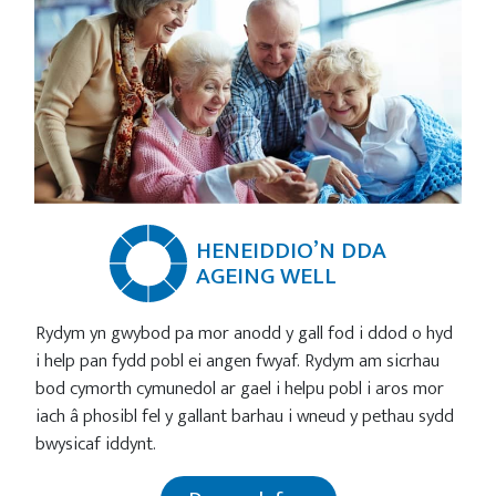
HENEIDDIO’N DDA
AGEING WELL
Rydym yn gwybod pa mor anodd y gall fod i ddod o hyd
i help pan fydd pobl ei angen fwyaf. Rydym am sicrhau
bod cymorth cymunedol ar gael i helpu pobl i aros mor
iach â phosibl fel y gallant barhau i wneud y pethau sydd
bwysicaf iddynt.