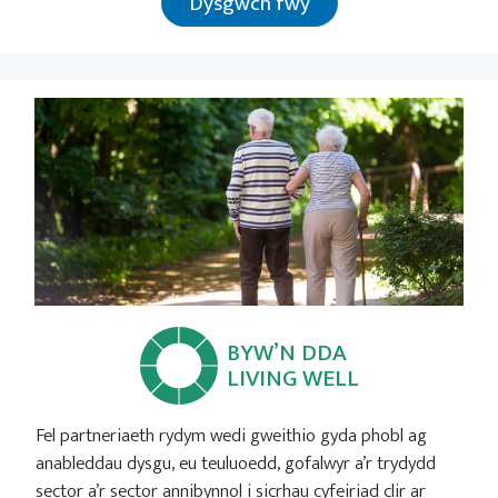
Dysgwch fwy
BYW’N DDA
LIVING WELL
Fel partneriaeth rydym wedi gweithio gyda phobl ag
anableddau dysgu, eu teuluoedd, gofalwyr a’r trydydd
sector a’r sector annibynnol i sicrhau cyfeiriad clir ar