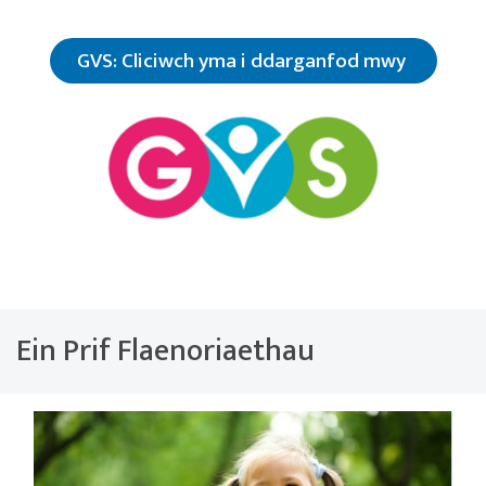
GVS: Cliciwch yma i ddarganfod mwy
Ein Prif Flaenoriaethau