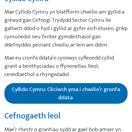
Mae Cyllido Cymru yn blatfform chwilio am gyllid a
grëwyd gan Cefnogi Trydydd Sector Cymru lle
gallwch ddod o hyd i gyllid ar gyfer eich elusen, grŵp
cymunedol neu fenter gymdeithasol gan
ddefnyddio peiriant chwilio ar-lein am ddim.
Mae eu cronfa ddata’n cynnwys cyfleoedd cyllid
grant a benthyciadau o ffynonellau lleol,
cenedlaethol a rhyngwladol.
Cyllido Cymru: Cliciwch yma i chwilio’r gronfa
ddata
Cefnogaeth leol
Mae’r rhestr o grantiau sydd ar gael bob amser yn