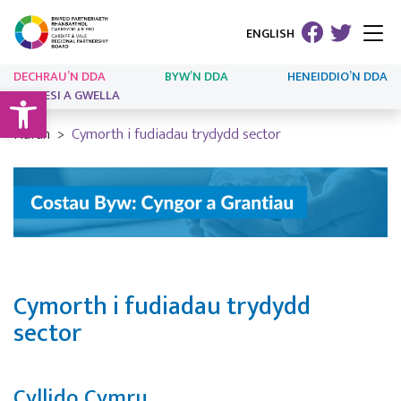
ENGLISH
DECHRAU’N DDA
BYW’N DDA
HENEIDDIO’N DDA
Open toolbar
ARLOESI A GWELLA
Hafan
Cymorth i fudiadau trydydd sector
Cymorth i fudiadau trydydd
sector
Cyllido Cymru