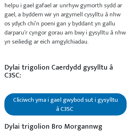
helpu i gael gafael ar unrhyw gymorth sydd ar
gael, a byddem wir yn argymell cysylltu â nhw
os ydych chi’n poeni gan y byddant yn gallu
darparu’r cyngor gorau am bwy i gysylltu â nhw
yn seiliedig ar eich amgylchiadau.
Dylai trigolion Caerdydd gysylltu â
C3SC:
Cliciwch yma i gael gwybod sut i gysylltu
â C3SC
Dylai trigolion Bro Morgannwg