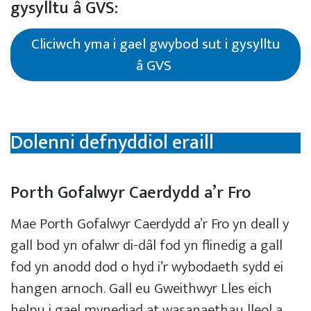
gysylltu â GVS:
Cliciwch yma i gael gwybod sut i gysylltu
â GVS
Dolenni defnyddiol eraill
Porth Gofalwyr Caerdydd a’r Fro
Mae Porth Gofalwyr Caerdydd a’r Fro yn deall y
gall bod yn ofalwr di-dâl fod yn flinedig a gall
fod yn anodd dod o hyd i’r wybodaeth sydd ei
hangen arnoch. Gall eu Gweithwyr Lles eich
helpu i gael mynediad at wasanaethau lleol a