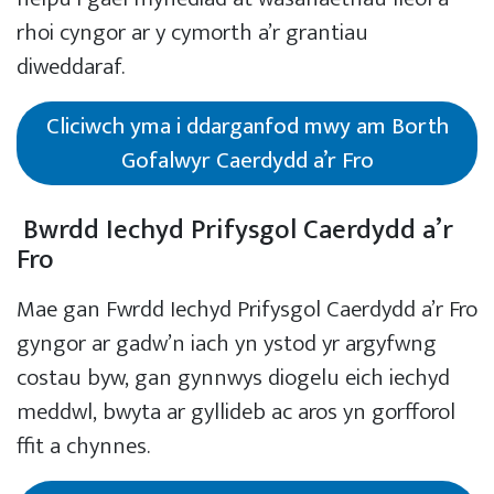
rhoi cyngor ar y cymorth a’r grantiau
diweddaraf.
Cliciwch yma i ddarganfod mwy am Borth
Gofalwyr Caerdydd a’r Fro
Bwrdd Iechyd Prifysgol Caerdydd a’r
Fro
Mae gan Fwrdd Iechyd Prifysgol Caerdydd a’r Fro
gyngor ar gadw’n iach yn ystod yr argyfwng
costau byw, gan gynnwys diogelu eich iechyd
meddwl, bwyta ar gyllideb ac aros yn gorfforol
ffit a chynnes.