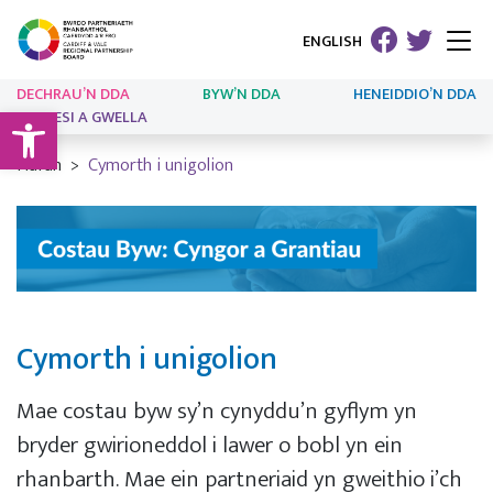
ENGLISH
DECHRAU’N DDA
BYW’N DDA
HENEIDDIO’N DDA
Open toolbar
ARLOESI A GWELLA
Hafan
Cymorth i unigolion
Cymorth i unigolion
Mae costau byw sy’n cynyddu’n gyflym yn
bryder gwirioneddol i lawer o bobl yn ein
rhanbarth. Mae ein partneriaid yn gweithio i’ch