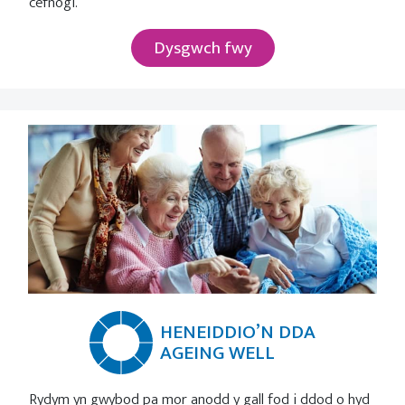
cefnogi.
Dysgwch fwy
HENEIDDIO’N DDA
AGEING WELL
Rydym yn gwybod pa mor anodd y gall fod i ddod o hyd