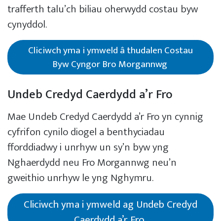
trafferth talu’ch biliau oherwydd costau byw
cynyddol.
Cliciwch yma i ymweld â thudalen Costau
Byw Cyngor Bro Morgannwg
Undeb Credyd Caerdydd a’r Fro
Mae Undeb Credyd Caerdydd a’r Fro yn cynnig
cyfrifon cynilo diogel a benthyciadau
fforddiadwy i unrhyw un sy’n byw yng
Nghaerdydd neu Fro Morgannwg neu’n
gweithio unrhyw le yng Nghymru.
Cliciwch yma i ymweld ag Undeb Credyd
Caerdydd a’r Fro