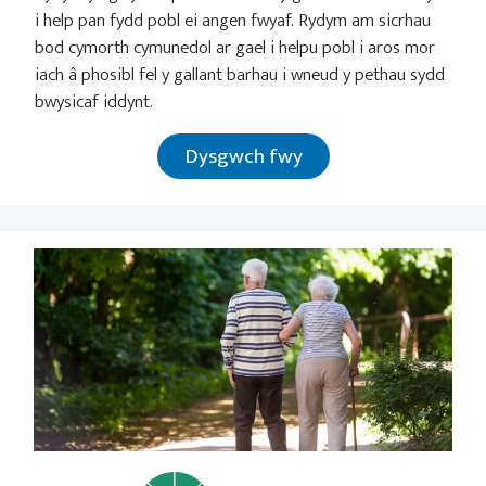
i help pan fydd pobl ei angen fwyaf. Rydym am sicrhau
bod cymorth cymunedol ar gael i helpu pobl i aros mor
iach â phosibl fel y gallant barhau i wneud y pethau sydd
bwysicaf iddynt.
Dysgwch fwy