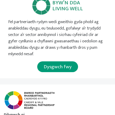
BYW’N DDA
LIVING WELL
Fel partneriaeth rydym wedi gweithio gyda phobl ag
anableddau dysgu, eu teuluoedd, gofalwyr a’r trydydd
sector a’r sector annibynnol i sicrhau cyfeiriad clir ar
gyfer cynllunio a chyflawni gwasanaethau i oedolion ag
anableddau dysgu ar draws y rhanbarth dros y pum
mlynedd nesaf.
Dysgwch fwy
Dilynwch ni