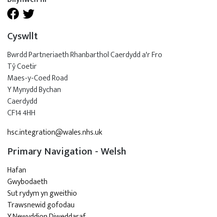
Cyswllt
Bwrdd Partneriaeth Rhanbarthol Caerdydd a'r Fro
Tŷ Coetir
Maes-y-Coed Road
Y Mynydd Bychan
Caerdydd
CF14 4HH
hsc.integration@wales.nhs.uk
Primary Navigation - Welsh
Hafan
Gwybodaeth
Sut rydym yn gweithio
Trawsnewid gofodau
Y Newyddion Diweddaraf