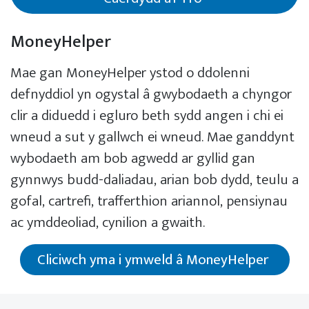
MoneyHelper
Mae gan MoneyHelper ystod o ddolenni
defnyddiol yn ogystal â gwybodaeth a chyngor
clir a diduedd i egluro beth sydd angen i chi ei
wneud a sut y gallwch ei wneud. Mae ganddynt
wybodaeth am bob agwedd ar gyllid gan
gynnwys budd-daliadau, arian bob dydd, teulu a
gofal, cartrefi, trafferthion ariannol, pensiynau
ac ymddeoliad, cynilion a gwaith.
Cliciwch yma i ymweld â MoneyHelper