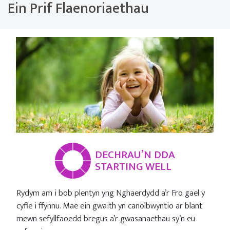
Ein Prif Flaenoriaethau
DECHRAU’N DDA
STARTING WELL
Rydym am i bob plentyn yng Nghaerdydd a’r Fro gael y
cyfle i ffynnu. Mae ein gwaith yn canolbwyntio ar blant
mewn sefyllfaoedd bregus a’r gwasanaethau sy’n eu