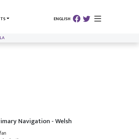
HTS
ENGLISH
LA
rimary Navigation - Welsh
fan