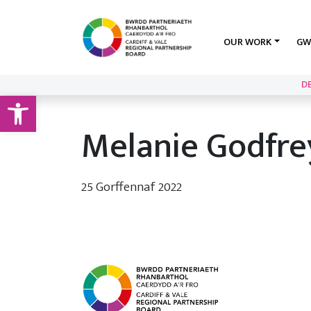
OUR WORK
GW
D
Open toolbar
Melanie Godfre
25 Gorffennaf 2022