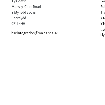
Tŷ Coetir
Gw
Maes-y-Coed Road
Su
Y Mynydd Bychan
Tr
Caerdydd
Y 
CF14 4HH
Y 
Cy
hsc.integration@wales.nhs.uk
Ll