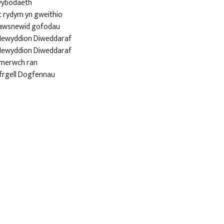
ybodaeth
t rydym yn gweithio
awsnewid gofodau
Newyddion Diweddaraf
Newyddion Diweddaraf
merwch ran
yfrgell Dogfennau