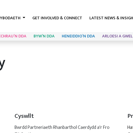
YBODAETH
GET INVOLVED & CONNECT
LATEST NEWS & INSIG
ECHRAU’N DDA
BYW’N DDA
HENEIDDIO’N DDA
ARLOESI A GWEL
y
Cyswllt
P
Bwrdd Partneriaeth Rhanbarthol Caerdydd a'r Fro
Ha