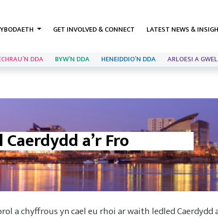
YBODAETH
GET INVOLVED & CONNECT
LATEST NEWS & INSIG
ECHRAU’N DDA
BYW’N DDA
HENEIDDIO’N DDA
ARLOESI A GWEL
o
l Caerdydd a’r Fro
ol a chyffrous yn cael eu rhoi ar waith ledled Caerdydd a