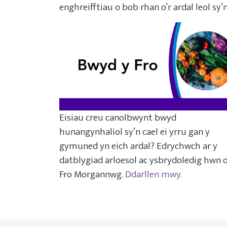
enghreifftiau o bob rhan o’r ardal leol sy
Eisiau creu canolbwynt bwyd
hunangynhaliol sy’n cael ei yrru gan y
gymuned yn eich ardal? Edrychwch ar y
datblygiad arloesol ac ysbrydoledig hwn 
Fro Morgannwg.
Ddarllen mwy.