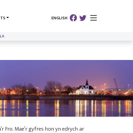
HTS
ENGLISH
LA
’r Fro. Mae’r gyfres hon yn edrych ar