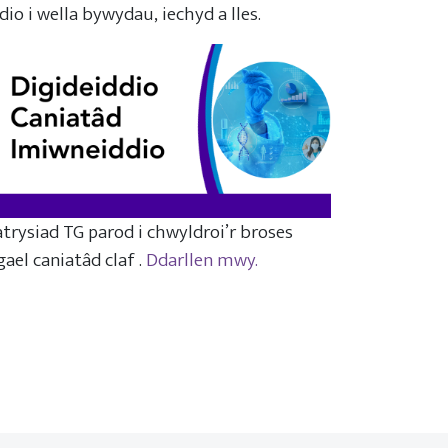
dio i wella bywydau, iechyd a lles.
trysiad TG parod i chwyldroi’r broses
gael caniatâd claf .
Ddarllen mwy.