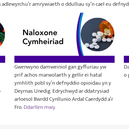
’n adlewyrchu’r amrywiaeth o ddulliau sy’n cael eu defnyd
Gwenwyno damweiniol gan gyffuriau yw
Da
prif achos marwolaeth y gellir ei hatal
o 
ymhlith pobl sy’n defnyddio opioidau yn y
o
Deyrnas Unedig. Edrychwyd ar ddatrysiad
arloesol Bwrdd Cynllunio Ardal Caerdydd a’r
Fro.
Ddarllen mwy.