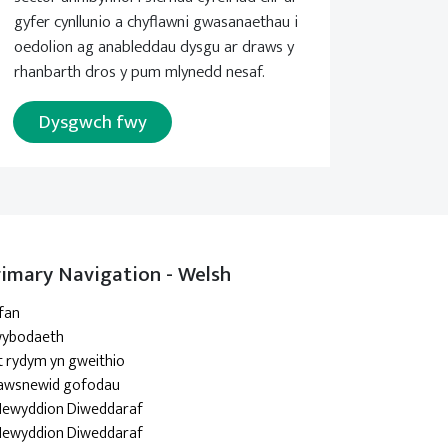
gyfer cynllunio a chyflawni gwasanaethau i
oedolion ag anableddau dysgu ar draws y
rhanbarth dros y pum mlynedd nesaf.
Dysgwch fwy
rimary Navigation - Welsh
fan
ybodaeth
t rydym yn gweithio
awsnewid gofodau
Newyddion Diweddaraf
Newyddion Diweddaraf