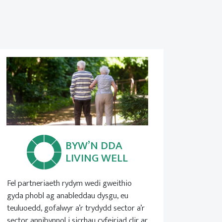
BYW’N DDA
LIVING WELL
Fel partneriaeth rydym wedi gweithio
gyda phobl ag anableddau dysgu, eu
teuluoedd, gofalwyr a’r trydydd sector a’r
sector annibynnol i sicrhau cyfeiriad clir ar