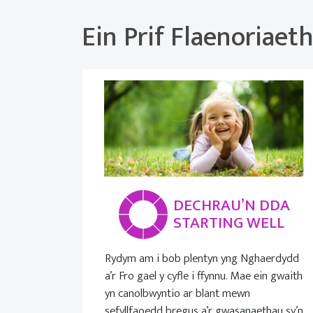
Ein Prif Flaenoriaet
DECHRAU’N DDA
STARTING WELL
Rydym am i bob plentyn yng Nghaerdydd
a’r Fro gael y cyfle i ffynnu. Mae ein gwaith
yn canolbwyntio ar blant mewn
sefyllfaoedd bregus a’r gwasanaethau sy’n