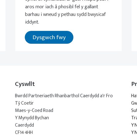
aros mor iach â phosibl fel y gallant
barhau i wneud y pethau sydd bwysicaf
iddynt.
Dysgwch fwy
Cyswllt
P
Bwrdd Partneriaeth Rhanbarthol Caerdydd a'r Fro
Ha
Tŷ Coetir
Gw
Maes-y-Coed Road
Su
Y Mynydd Bychan
Tr
Caerdydd
Y 
CF14 4HH
Y 