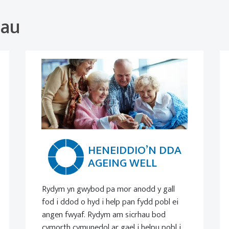
hau
HENEIDDIO’N DDA
AGEING WELL
Rydym yn gwybod pa mor anodd y gall
fod i ddod o hyd i help pan fydd pobl ei
angen fwyaf. Rydym am sicrhau bod
cymorth cymunedol ar gael i helpu pobl i