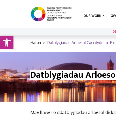
OUR WORK
GW
D
Open toolbar
Hafan
Datblygiadau Arloesol Caerdydd a’r Fr
Datblygiadau Arloeso
Mae llawer o ddatblygiadau arloesol diddor