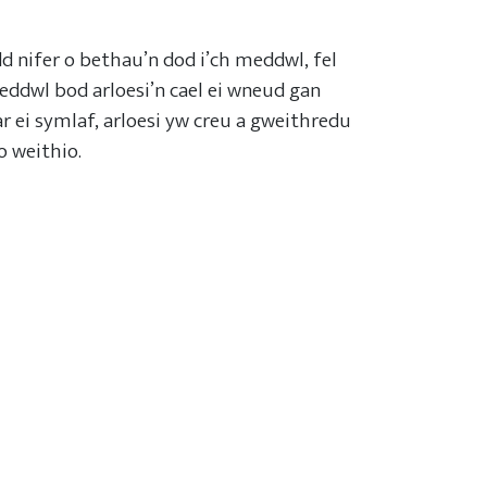
d nifer o bethau’n dod i’ch meddwl, fel
 meddwl bod arloesi’n cael ei wneud gan
 ei symlaf, arloesi yw creu a gweithredu
o weithio.