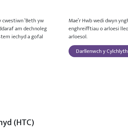
y cwestiwn ‘Beth yw
Mae’r Hwb wedi dwyn yng
eddaraf am dechnoleg
enghreifftiau o arloesi lle
ystem iechyd a gofal
arloesol.
Darllenwch y Cylchlyth
hyd (HTC)