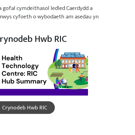
a gofal cymdeithasol ledled Caerdydd a
cynnwys cyfoeth o wybodaeth am asedau yn
rynodeb Hwb RIC
Crynodeb Hwb RIC