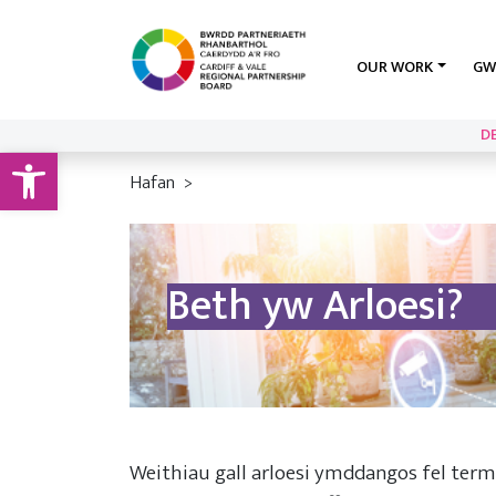
OUR WORK
GW
D
Open toolbar
Hafan
Beth yw Arloesi?
Weithiau gall arloesi ymddangos fel term