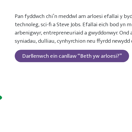
Pan fyddwch chi’n meddwl am arloesi efallai y byd
technoleg, sci-fi a Steve Jobs. Efallai eich bod yn
arbenigwyr, entrepreneuriaid a gwyddonwyr. Ond ar
syniadau, dulliau, cynhyrchion neu ffyrdd newydd 
Darllenwch ein canllaw “Beth yw arloesi?”