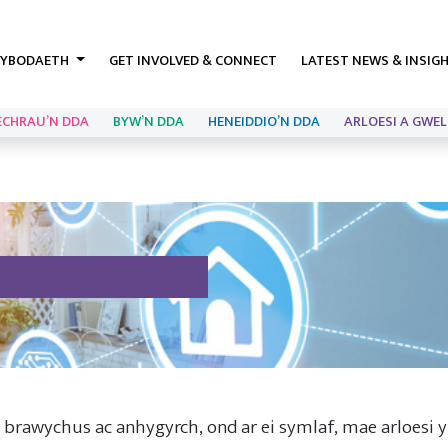
YBODAETH
GET INVOLVED & CONNECT
LATEST NEWS & INSIG
ECHRAU’N DDA
BYW’N DDA
HENEIDDIO’N DDA
ARLOESI A GWEL
 brawychus ac anhygyrch, ond ar ei symlaf, mae arloesi 