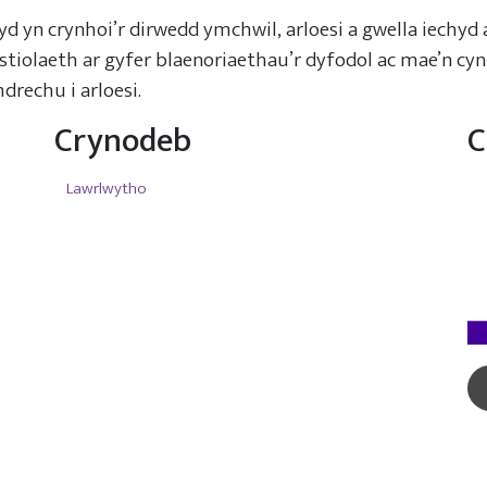
d yn crynhoi’r dirwedd ymchwil, arloesi a gwella iechyd 
stiolaeth ar gyfer blaenoriaethau’r dyfodol ac mae’n 
mdrechu i arloesi.
Crynodeb
C
Lawrlwytho