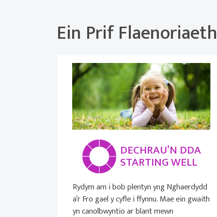
Ein Prif Flaenoriaet
DECHRAU’N DDA
STARTING WELL
Rydym am i bob plentyn yng Nghaerdydd
a’r Fro gael y cyfle i ffynnu. Mae ein gwaith
yn canolbwyntio ar blant mewn