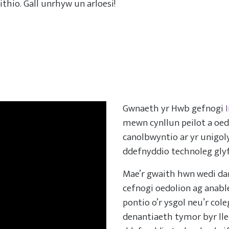
thio. Gall unrhyw un arloesi!
Gwnaeth yr Hwb gefnogi
mewn cynllun peilot a oed
canolbwyntio ar yr unigoly
ddefnyddio technoleg gly
Mae’r gwaith hwn wedi da
cefnogi oedolion ag anab
pontio o’r ysgol neu’r cole
denantiaeth tymor byr lle 