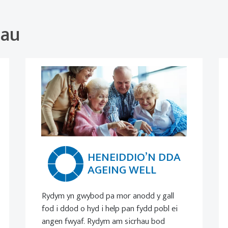
hau
HENEIDDIO’N DDA
AGEING WELL
Rydym yn gwybod pa mor anodd y gall
fod i ddod o hyd i help pan fydd pobl ei
angen fwyaf. Rydym am sicrhau bod