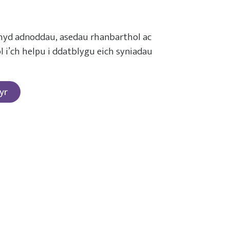
hyd adnoddau, asedau rhanbarthol ac
ol i’ch helpu i ddatblygu eich syniadau
yr