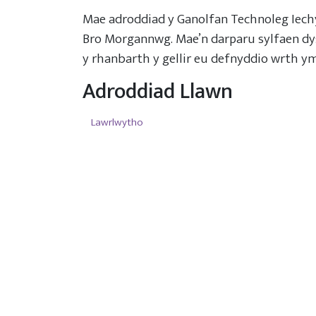
Mae adroddiad y Ganolfan Technoleg Iechy
Bro Morgannwg. Mae’n darparu sylfaen dy
y rhanbarth y gellir eu defnyddio wrth y
Adroddiad Llawn
Lawrlwytho