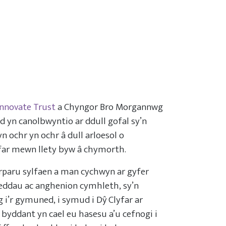
Innovate Trust
a Chyngor Bro Morgannwg
d yn canolbwyntio ar ddull gofal sy’n
n ochr yn ochr â dull arloesol o
far mewn llety byw â chymorth.
rparu sylfaen a man cychwyn ar gyfer
leddau ac anghenion cymhleth, sy’n
g i’r gymuned, i symud i Dŷ Clyfar ar
byddant yn cael eu hasesu a’u cefnogi i