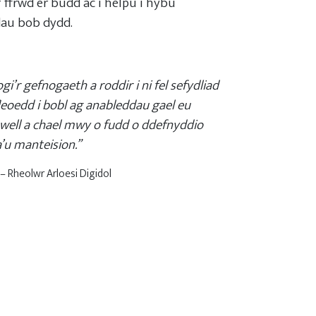
 ffrwd er budd ac i helpu i hybu
au bob dydd.
’r gefnogaeth a roddir i ni fel sefydliad
fleoedd i bobl ag anableddau gael eu
well a chael mwy o fudd o ddefnyddio
a’u manteision.”
– Rheolwr Arloesi Digidol