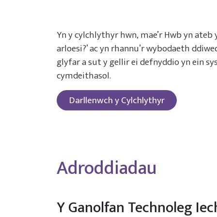
Yn y cylchlythyr hwn, mae’r Hwb yn ateb 
arloesi?’ ac yn rhannu’r wybodaeth ddiw
glyfar a sut y gellir ei defnyddio yn ein s
cymdeithasol.
Darllenwch y Cylchlythyr
Adroddiadau
Y Ganolfan Technoleg Iec