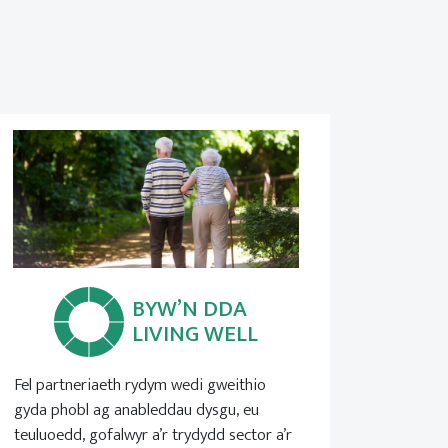
BYW’N DDA
LIVING WELL
Fel partneriaeth rydym wedi gweithio
gyda phobl ag anableddau dysgu, eu
teuluoedd, gofalwyr a’r trydydd sector a’r