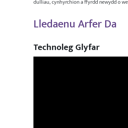
dulliau, cynhyrchion a ffyrdd newydd o wei
Lledaenu Arfer Da
Technoleg Glyfar