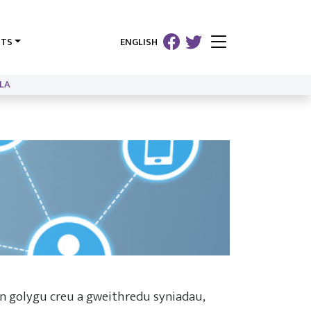
HTS
ENGLISH
LA
yn golygu creu a gweithredu syniadau,