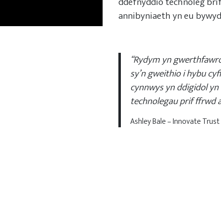
ddefnyddio technoleg brif
annibyniaeth yn eu bywyd
“Rydym yn gwerthfawrogi
sy’n gweithio i hybu cy
cynnwys yn ddigidol yn 
technolegau prif ffrwd 
Ashley Bale – Innovate Trust 