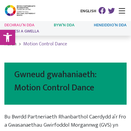
ENGLISH
DECHRAU’N DDA
BYW’N DDA
HENEIDDIO’N DDA
Open toolbar
ARLOESI A GWELLA
Hafan
Motion Control Dance
Gwneud gwahaniaeth:
Motion Control Dance
Bu Bwrdd Partneriaeth Rhanbarthol Caerdydd a’r Fro
a Gwasanaethau Gwirfoddol Morgannwg (GVS) yn