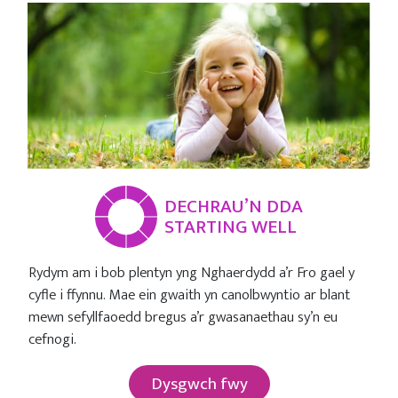
DECHRAU’N DDA
STARTING WELL
Rydym am i bob plentyn yng Nghaerdydd a’r Fro gael y
cyfle i ffynnu. Mae ein gwaith yn canolbwyntio ar blant
mewn sefyllfaoedd bregus a’r gwasanaethau sy’n eu
cefnogi.
Dysgwch fwy