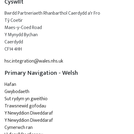
Cyswllt
Bwrdd Partneriaeth Rhanbarthol Caerdydd a'r Fro
Tŷ Coetir
Maes-y-Coed Road
Y Mynydd Bychan
Caerdydd
CF14 4HH
hsc.integration@wales.nhs.uk
Primary Navigation - Welsh
Hafan
Gwybodaeth
Sut rydym yn gweithio
Trawsnewid gofodau
Y Newyddion Diweddaraf
Y Newyddion Diweddaraf
Cymerwch ran