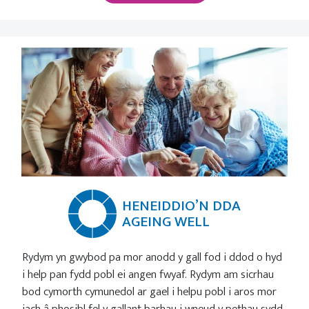
HENEIDDIO’N DDA
AGEING WELL
Rydym yn gwybod pa mor anodd y gall fod i ddod o hyd
i help pan fydd pobl ei angen fwyaf. Rydym am sicrhau
bod cymorth cymunedol ar gael i helpu pobl i aros mor