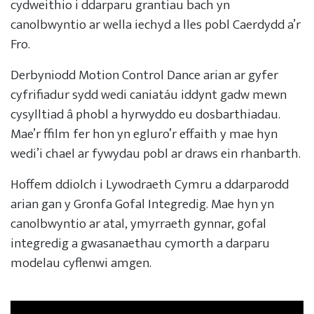
cydweithio i ddarparu grantiau bach yn
canolbwyntio ar wella iechyd a lles pobl Caerdydd a’r
Fro.
Derbyniodd Motion Control Dance arian ar gyfer
cyfrifiadur sydd wedi caniatáu iddynt gadw mewn
cysylltiad â phobl a hyrwyddo eu dosbarthiadau.
Mae’r ffilm fer hon yn egluro’r effaith y mae hyn
wedi’i chael ar fywydau pobl ar draws ein rhanbarth.
Hoffem ddiolch i Lywodraeth Cymru a ddarparodd
arian gan y Gronfa Gofal Integredig. Mae hyn yn
canolbwyntio ar atal, ymyrraeth gynnar, gofal
integredig a gwasanaethau cymorth a darparu
modelau cyflenwi amgen.