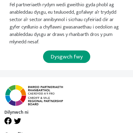
Fel partneriaeth rydym wedi gweithio gyda phobl ag
anableddau dysgu, eu teuluoedd, gofalwyr a’r trydydd
sector a’r sector annibynnol i sicrhau cyfeiriad clir ar
gyfer cynllunio a chyflawni gwasanaethau i oedolion ag
anableddau dysgu ar draws y rhanbarth dros y pum
mlynedd nesaf.
Dysgwch fwy
Dilynwch ni