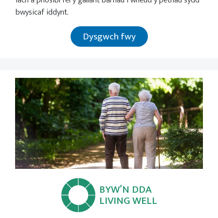
iach â phosibl fel y gallant barhau i wneud y pethau sydd
bwysicaf iddynt.
Dysgwch fwy
BYW’N DDA
LIVING WELL