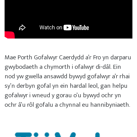
Mae Porth Gofalwyr Caerdydd a’r Fro yn darparu
gwybodaeth a chymorth i ofalwyr di-dâl. Ein
nod yw gwella ansawdd bywyd gofalwyr a’r rhai
sy’n derbyn gofal yn ein hardal leol, gan helpu
gofalwyr i wneud y gorau o’u bywyd ochr yn
ochr â’u rôl gofalu a chynnal eu hannibyniaeth.