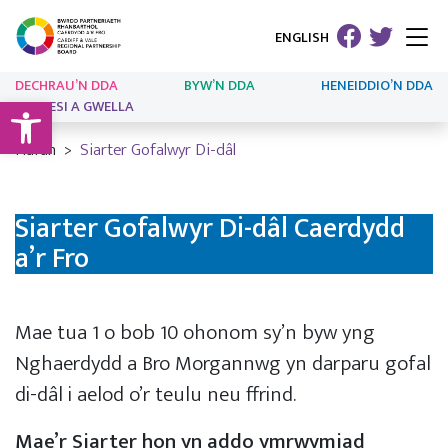
ENGLISH
DECHRAU’N DDA
BYW’N DDA
HENEIDDIO’N DDA
Open toolbar
ARLOESI A GWELLA
Hafan
Siarter Gofalwyr Di-dâl
Siarter Gofalwyr Di-dâl Caerdydd
a’r Fro
Mae tua 1 o bob 10 ohonom sy’n byw yng
Nghaerdydd a Bro Morgannwg yn darparu gofal
di-dâl i aelod o’r teulu neu ffrind.
Mae’r Siarter hon yn addo ymrwymiad