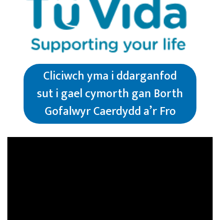
Cliciwch yma i ddarganfod
sut i gael cymorth gan Borth
Gofalwyr Caerdydd a’r Fro