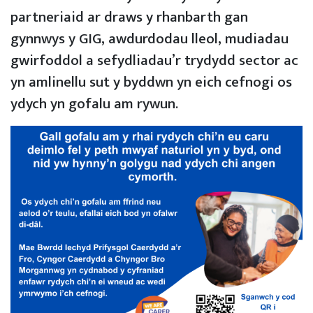
partneriaid ar draws y rhanbarth gan
gynnwys y GIG, awdurdodau lleol, mudiadau
gwirfoddol a sefydliadau’r trydydd sector ac
yn amlinellu sut y byddwn yn eich cefnogi os
ydych yn gofalu am rywun.