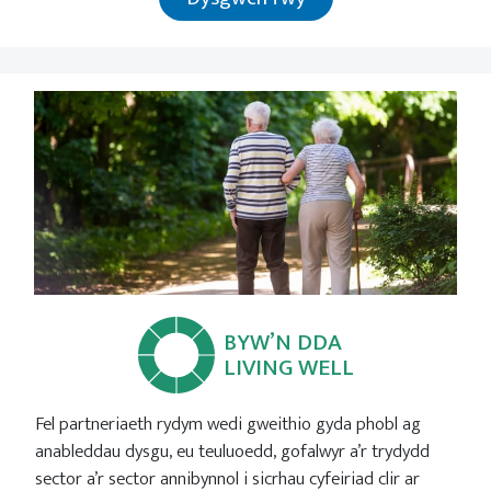
BYW’N DDA
LIVING WELL
Fel partneriaeth rydym wedi gweithio gyda phobl ag
anableddau dysgu, eu teuluoedd, gofalwyr a’r trydydd
sector a’r sector annibynnol i sicrhau cyfeiriad clir ar