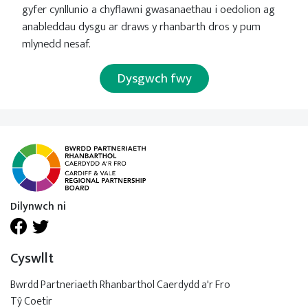
gyfer cynllunio a chyflawni gwasanaethau i oedolion ag
anableddau dysgu ar draws y rhanbarth dros y pum
mlynedd nesaf.
Dysgwch fwy
Dilynwch ni
Cyswllt
Bwrdd Partneriaeth Rhanbarthol Caerdydd a'r Fro
Tŷ Coetir