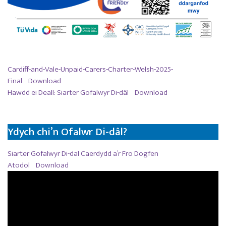
Cardiff-and-Vale-Unpaid-Carers-Charter-Welsh-2025-
Final
Download
Hawdd ei Deall: Siarter Gofalwyr Di-dâl
Download
Ydych chi’n Ofalwr Di-dâl?
Siarter Gofalwyr Di-dal Caerdydd a’r Fro Dogfen
Atodol
Download