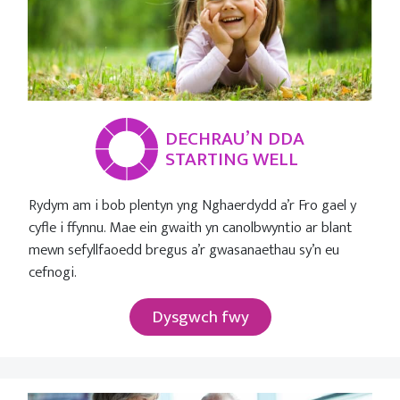
DECHRAU’N DDA
STARTING WELL
Rydym am i bob plentyn yng Nghaerdydd a’r Fro gael y
cyfle i ffynnu. Mae ein gwaith yn canolbwyntio ar blant
mewn sefyllfaoedd bregus a’r gwasanaethau sy’n eu
cefnogi.
Dysgwch fwy