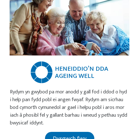
HENEIDDIO’N DDA
AGEING WELL
Rydym yn gwybod pa mor anodd y gall fod i ddod o hyd
i help pan fydd pobl ei angen fwyaf. Rydym am sicrhau
bod cymorth cymunedol ar gael i helpu pobl i aros mor
iach â phosibl fel y gallant barhau i wneud y pethau sydd
bwysicaf iddynt.
Dysgwch fwy