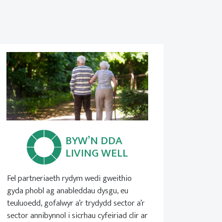
BYW’N DDA
LIVING WELL
Fel partneriaeth rydym wedi gweithio
gyda phobl ag anableddau dysgu, eu
teuluoedd, gofalwyr a’r trydydd sector a’r
sector annibynnol i sicrhau cyfeiriad clir ar