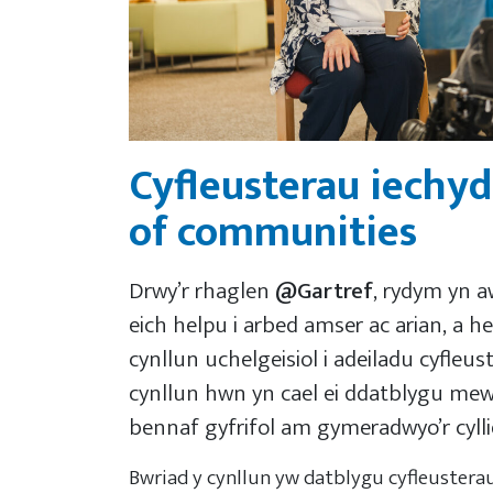
Cyfleusterau iechy
of communities
Drwy’r rhaglen
@Gartref
, rydym yn a
eich helpu i arbed amser ac arian, a h
cynllun uchelgeisiol i adeiladu cyfl
cynllun hwn yn cael ei ddatblygu mew
bennaf gyfrifol am gymeradwyo’r cyll
Bwriad y cynllun yw datblygu cyfleusterau