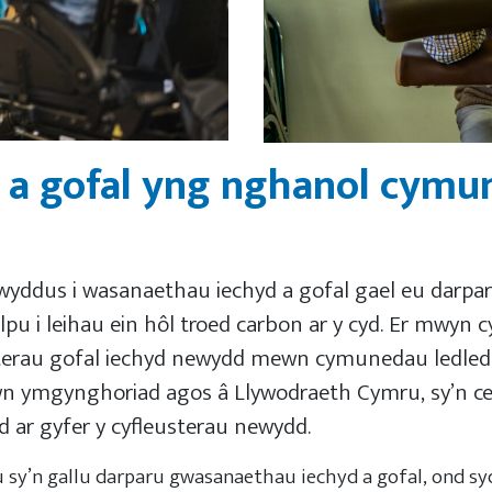
d a gofal yng nghanol cym
wyddus i wasanaethau iechyd a gofal gael eu darparu
elpu i leihau ein hôl troed carbon ar y cyd. Er mwyn 
eusterau gofal iechyd newydd mewn cymunedau ledle
n ymgynghoriad agos â Llywodraeth Cymru, sy’n cef
id ar gyfer y cyfleusterau newydd.
 sy’n gallu darparu gwasanaethau iechyd a gofal, ond sy