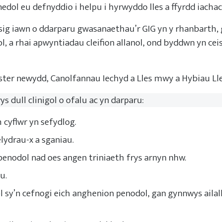
dol eu defnyddio i helpu i hyrwyddo lles a ffyrdd iacha
ysig iawn o ddarparu gwasanaethau’r GIG yn y rhanbarth
l, a rhai apwyntiadau cleifion allanol, ond byddwn yn ce
ster newydd, Canolfannau Iechyd a Lles mwy a Hybiau Lle
s dull clinigol o ofalu ac yn darparu:
 cyflwr yn sefydlog.
lydrau-x a sganiau.
 penodol nad oes angen triniaeth frys arnyn nhw.
au.
y’n cefnogi eich anghenion penodol, gan gynnwys ailal