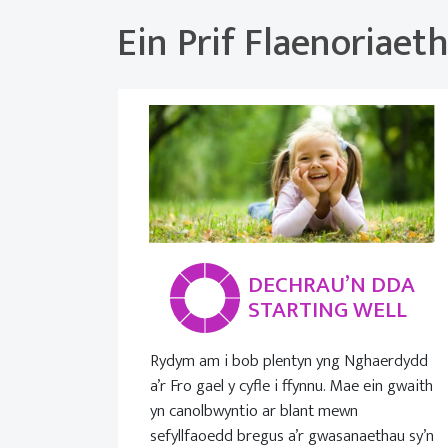
Ein Prif Flaenoriaet
DECHRAU’N DDA
STARTING WELL
Rydym am i bob plentyn yng Nghaerdydd
a’r Fro gael y cyfle i ffynnu. Mae ein gwaith
yn canolbwyntio ar blant mewn
sefyllfaoedd bregus a’r gwasanaethau sy’n