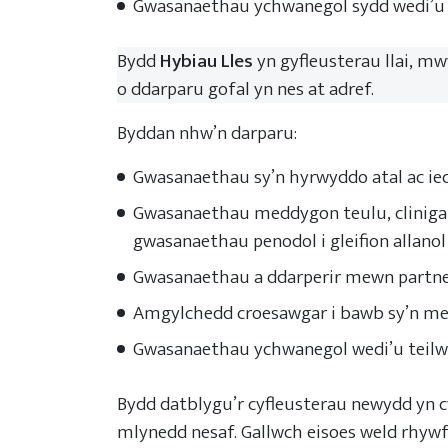
Gwasanaethau ychwanegol sydd wedi’u te
Bydd
Hybiau Lles
yn gyfleusterau llai, m
o ddarparu gofal yn nes at adref.
Byddan nhw’n darparu:
Gwasanaethau sy’n hyrwyddo atal ac iech
Gwasanaethau meddygon teulu, cliniga
gwasanaethau penodol i gleifion allano
Gwasanaethau a ddarperir mewn partner
Amgylchedd croesawgar i bawb sy’n me
Gwasanaethau ychwanegol wedi’u teilwra
Bydd datblygu’r cyfleusterau newydd yn c
mlynedd nesaf. Gallwch eisoes weld rhyw