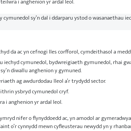
ilwra i anghenion yr ardal leol.
wy cymunedol sy’n dal i ddarparu ystod o wasanaethau iec
yd da ac yn cefnogi lles corfforol, cymdeithasol a meddy
u iechyd cymunedol, bydwreigiaeth gymunedol, rhai gw
l sy’n diwallu anghenion y gymuned.
iaeth ag awdurdodau lleol a’r trydydd sector.
ithrin ysbryd cymunedol cryf.
 i anghenion yr ardal leol.
ymryd nifer o flynyddoedd ac, yn amodol ar gymeradwyae
faint o’r cynnydd mewn cyfleusterau newydd yn y rhanba