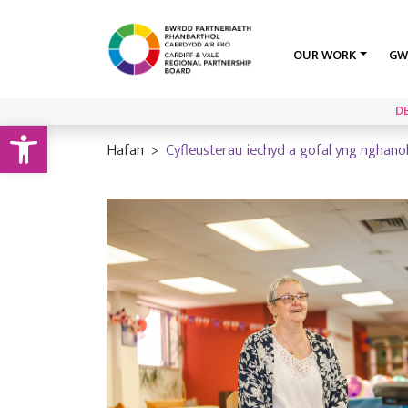
OUR WORK
GW
D
Open toolbar
Hafan
Cyfleusterau iechyd a gofal yng nghan