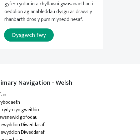
gyfer cynllunio a chyflawni gwasanaethau i
oedolion ag anableddau dysgu ar draws y
rhanbarth dros y pum mlynedd nesaf.
Dysgwch fwy
rimary Navigation - Welsh
fan
ybodaeth
t rydym yn gweithio
awsnewid gofodau
Newyddion Diweddaraf
Newyddion Diweddaraf
merwch ran