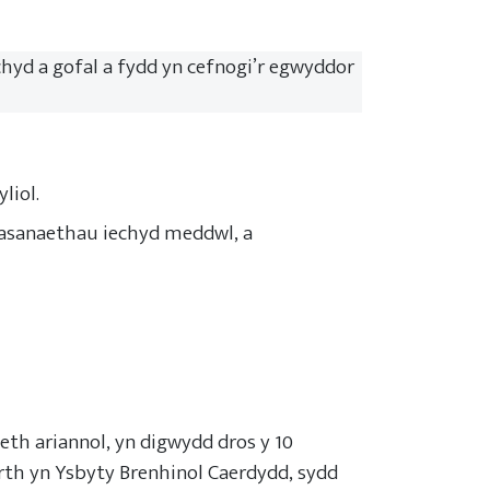
hyd a gofal a fydd yn cefnogi’r egwyddor
liol.
asanaethau iechyd meddwl, a
th ariannol, yn digwydd dros y 10
rth yn Ysbyty Brenhinol Caerdydd, sydd