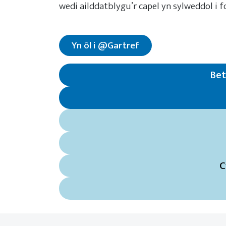
wedi ailddatblygu’r capel yn sylweddol i 
Yn ôl i @Gartref
Bet
C