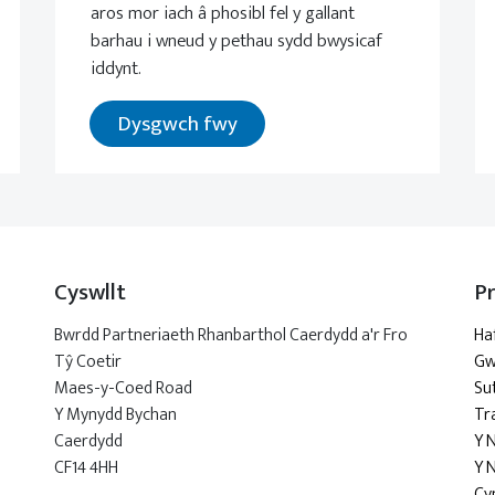
aros mor iach â phosibl fel y gallant
barhau i wneud y pethau sydd bwysicaf
iddynt.
Dysgwch fwy
Cyswllt
P
Bwrdd Partneriaeth Rhanbarthol Caerdydd a'r Fro
Ha
Tŷ Coetir
Gw
Maes-y-Coed Road
Su
Y Mynydd Bychan
Tr
Caerdydd
Y 
CF14 4HH
Y 
Cy