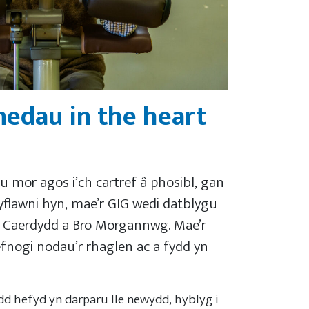
unedau
in the heart
 mor agos i’ch cartref â phosibl, gan
cyflawni hyn, mae’r GIG wedi datblygu
d Caerdydd a Bro Morgannwg. Mae’r
nogi nodau’r rhaglen ac a fydd yn
dd hefyd yn darparu lle newydd, hyblyg i