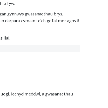
ch o fyw.
, gan gynnwys gwasanaethau brys,
isio darparu cymaint o’ch gofal mor agos â
s llai:
luogi, iechyd meddwl, a gwasanaethau