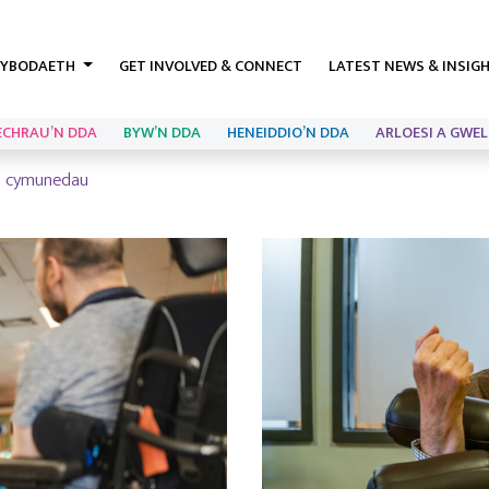
YBODAETH
GET INVOLVED & CONNECT
LATEST NEWS & INSIG
ECHRAU’N DDA
BYW’N DDA
HENEIDDIO’N DDA
ARLOESI A GWEL
ol cymunedau