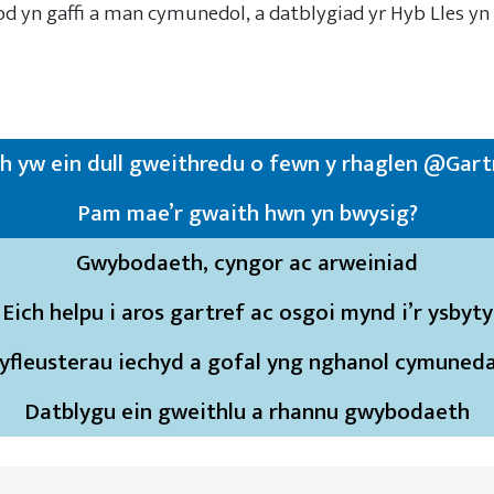
fod yn gaffi a man cymunedol, a datblygiad yr Hyb Lles yn
h yw ein dull gweithredu o fewn y rhaglen @Gart
Pam mae’r gwaith hwn yn bwysig?
Gwybodaeth, cyngor ac arweiniad
Eich helpu i aros gartref ac osgoi mynd i’r ysbyty
yfleusterau iechyd a gofal yng nghanol cymuned
Datblygu ein gweithlu a rhannu gwybodaeth