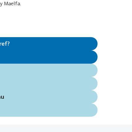
 y Maelfa.
ref?
au