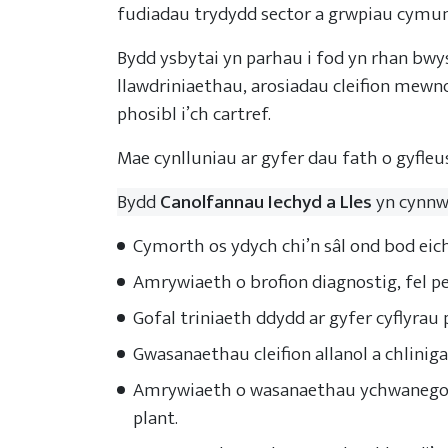
fudiadau trydydd sector a grwpiau cymune
Bydd ysbytai yn parhau i fod yn rhan bw
llawdriniaethau, arosiadau cleifion mewno
phosibl i’ch cartref.
Mae cynlluniau ar gyfer dau fath o gyfleu
Bydd
Canolfannau Iechyd a Lles
yn cynnwy
Cymorth os ydych chi’n sâl ond bod eich
Amrywiaeth o brofion diagnostig, fel pe
Gofal triniaeth ddydd ar gyfer cyflyrau
Gwasanaethau cleifion allanol a chlinig
Amrywiaeth o wasanaethau ychwanegol s
plant.