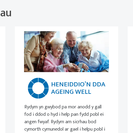
hau
HENEIDDIO’N DDA
AGEING WELL
Rydym yn gwybod pa mor anodd y gall
fod i ddod o hyd i help pan fydd pobl ei
angen fwyaf. Rydym am sicrhau bod
cymorth cymunedol ar gael i helpu pobl i